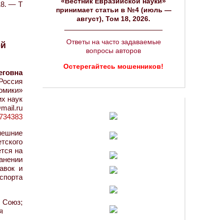
«Вестник Евразийской науки»
18. — Т
принимает статьи в №4 (июль —
август), Том 18, 2026.
Ответы на часто задаваемые
ой
вопросы авторов
Остерегайтесь мошенников!
еговна
Россия
омики»
х наук
mail.ru
d=734383
нешние
тского
ется на
ранении
авок и
спорта
 Союз;
я