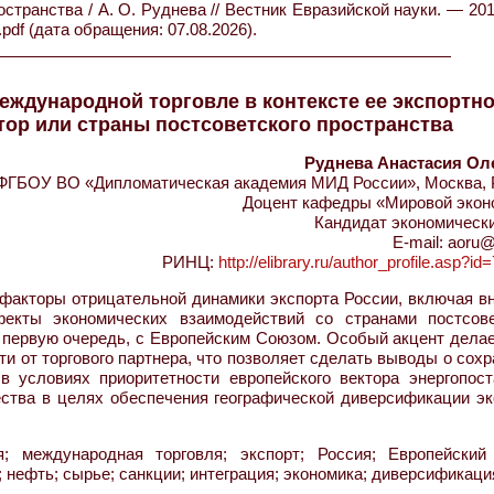
странства / А. О. Руднева // Вестник Евразийской науки. — 20
pdf (дата обращения: 07.08.2026).
международной торговле в контексте ее экспортн
тор или страны постсоветского пространства
Руднева Анастасия Ол
ФГБОУ ВО «Дипломатическая академия МИД России», Москва, 
Доцент кафедры «Мировой экон
Кандидат экономически
E-mail: aoru@
РИНЦ:
http://elibrary.ru/author_profile.asp?i
факторы отрицательной динамики экспорта России, включая в
екты экономических взаимодействий со странами постсове
в первую очередь, с Европейским Союзом. Особый акцент дела
и от торгового партнера, что позволяет сделать выводы о сох
в условиях приоритетности европейского вектора энергопост
ства в целях обеспечения географической диверсификации эк
; международная торговля; экспорт; Россия; Европейский
нефть; сырье; санкции; интеграция; экономика; диверсификаци