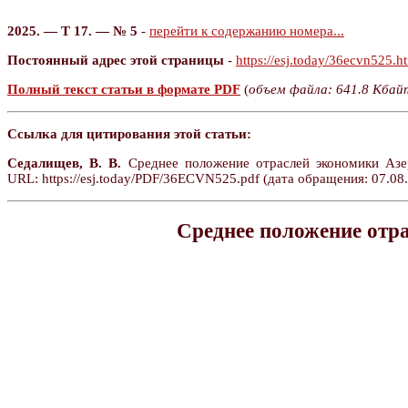
2025. — Т 17. — № 5
-
перейти к содержанию номера...
Постоянный адрес этой страницы
-
https://esj.today/36ecvn525.h
Полный текст статьи в формате PDF
(
объем файла: 641.8 Кбай
Ссылка для цитирования этой статьи:
Седалищев, В. В.
Среднее положение отраслей экономики Азе
URL: https://esj.today/PDF/36ECVN525.pdf (дата обращения: 07.08.
Среднее положение отр