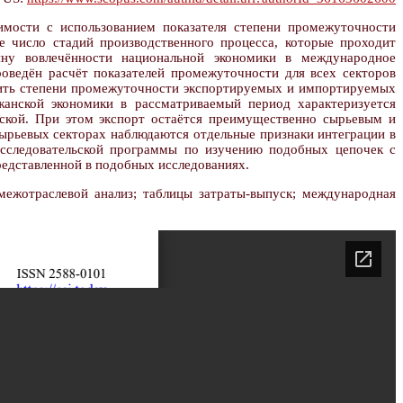
имости с использованием показателя степени промежуточности
ее число стадий производственного процесса, которые проходит
ину вовлечённости национальной экономики в международное
роведён расчёт показателей промежуточности для всех секторов
авить степени промежуточности экспортируемых и импортируемых
жанской экономики в рассматриваемый период характеризуется
ской. При этом экспорт остаётся преимущественно сырьевым и
сырьевых секторах наблюдаются отдельные признаки интеграции в
исследовательской программы по изучению подобных цепочек с
редставленной в подобных исследованиях.
межотраслевой анализ; таблицы затраты-выпуск; международная