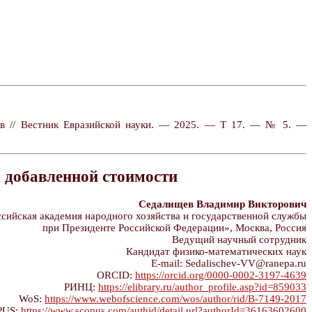
ев // Вестник Евразийской науки. — 2025. — Т 17. — № 5. —
 добавленной стоимости
Седалищев Владимир Викторович
ийская академия народного хозяйства и государственной службы
при Президенте Российской Федерации», Москва, Россия
Ведущий научный сотрудник
Кандидат физико-математических наук
E-mail: Sedalischev-VV@ranepa.ru
ORCID:
https://orcid.org/0000-0002-3197-4639
РИНЦ:
https://elibrary.ru/author_profile.asp?id=859033
WoS:
https://www.webofscience.com/wos/author/rid/B-7149-2017
PUS:
https://www.scopus.com/authid/detail.url?authorId=36163602600