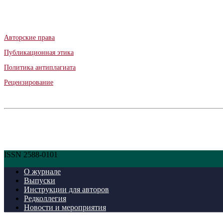
Авторские права
Публикационная этика
Политика антиплагиата
Рецензирование
ISSN 2588-0101
О журнале
Выпуски
Инструкции для авторов
Редколлегия
Новости и мероприятия