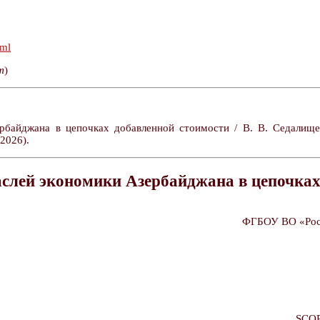
tml
т
)
рбайджана в цепочках добавленной стоимости / В. В. Седалищ
2026).
аслей экономики Азербайджана в цепочках
ФГБОУ ВО «Росс
SCO