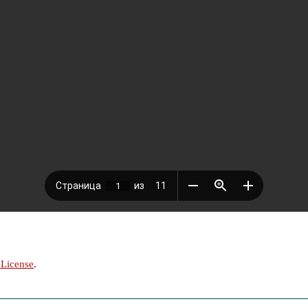
 License
.