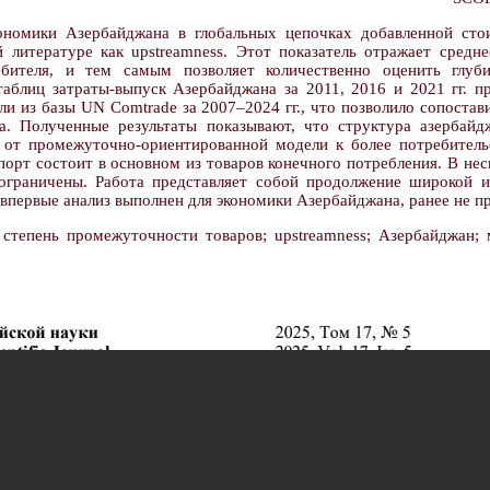
ономики Азербайджана в глобальных цепочках добавленной сто
 литературе как upstreamness. Этот показатель отражает средн
ебителя, и тем самым позволяет количественно оценить глуб
аблиц затраты-выпуск Азербайджана за 2011, 2016 и 2021 гг. п
ли из базы UN Comtrade за 2007–2024 гг., что позволило сопост
а. Полученные результаты показывают, что структура азербайд
от промежуточно-ориентированной модели к более потребитель
порт состоит в основном из товаров конечного потребления. В не
ограничены. Работа представляет собой продолжение широкой 
впервые анализ выполнен для экономики Азербайджана, ранее не п
степень промежуточности товаров; upstreamness; Азербайджан; 