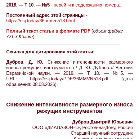
2018. — Т 10. — №5
-
перейти к содержанию номера...
Постоянный адрес этой страницы
-
https://esj.today/36mmvn518.html
Полный текст статьи в формате PDF
(
объем файла:
721.3 Кбайт
)
Ссылка для цитирования этой статьи:
Дубров, Д. Ю.
Снижение интенсивности размерного
износа режущих инструментов / Д. Ю. Дубров // Вестник
Евразийской науки. — 2018. — Т 10. — №5. —
URL: https://esj.today/PDF/36MMVN518.pdf (дата
обращения: 08.08.2026).
Снижение интенсивности размерного износа
режущих инструментов
Дубров Дмитрий Юрьевич
ООО «ДИАПАЗОН-1», Ростов-на-Дону, Россия
Старший научный сотрудник
Кандидат технических наук