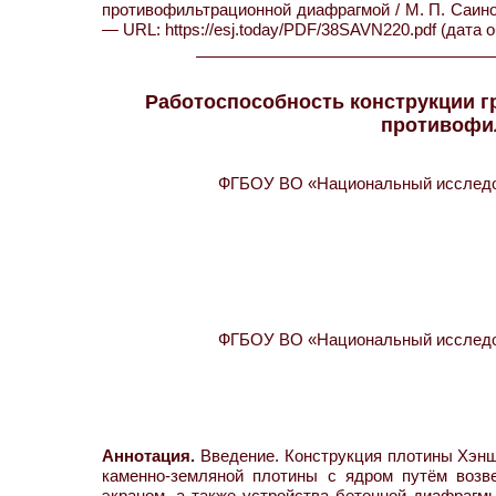
противофильтрационной диафрагмой / М. П. Саинов
— URL: https://esj.today/PDF/38SAVN220.pdf (дата 
Работоспособность конструкции г
противофи
ФГБОУ ВО «Национальный исследов
ФГБОУ ВО «Национальный исследов
Аннотация.
Введение. Конструкция плотины Хэнш
каменно-земляной плотины с ядром путём возв
экраном, а также устройства бетонной диафрагмы