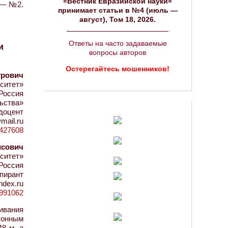
«Вестник Евразийской науки»
. — №2.
принимает статьи в №4 (июль —
август), Том 18, 2026.
Ответы на часто задаваемые
и
вопросы авторов
Остерегайтесь мошенников!
трович
ситет»
Россия
ьства»
 доцент
mail.ru
d=427608
исович
ситет»
Россия
пирант
ndex.ru
d=991062
ивания
тонным
8 м, а