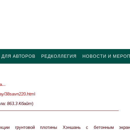
 ДЛЯ АВТОРОВ
РЕДКОЛЛЕГИЯ
НОВОСТИ И МЕРО
...
oday/38savn220.html
ла: 863.3 Кбайт
)
рукции грунтовой плотины Хэншань с бетонным экра