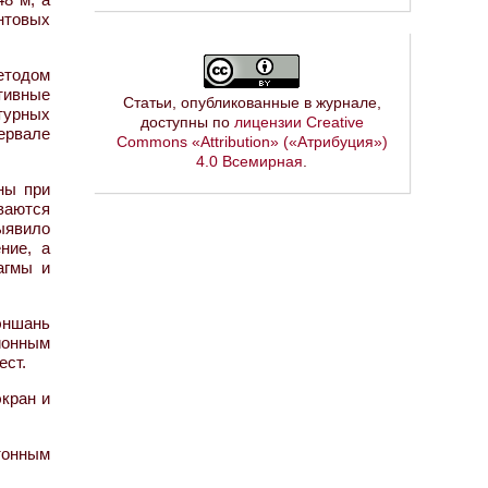
нтовых
етодом
тивные
Статьи, опубликованные в журнале,
турных
доступны по
лицензии Creative
ервале
Commons «Attribution» («Атрибуция»)
4.0 Всемирная
.
ны при
ваются
ыявило
ние, а
агмы и
эншань
ионным
ест.
экран и
тонным