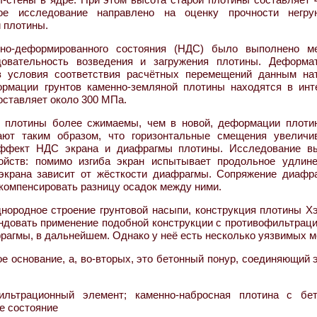
ое исследование направлено на оценку прочности негру
 плотины.
но-деформированного состояния (НДС) было выполнено м
довательность возведения и загружения плотины. Деформа
из условия соответствия расчётных перемещений данным на
ормации грунтов каменно-земляной плотины находятся в инт
составляет около 300 МПа.
сти плотины более сжимаемы, чем в новой, деформации плоти
кают таким образом, что горизонтальные смещения увеличи
 эффект НДС экрана и диафрагмы плотины. Исследование в
йств: помимо изгиба экран испытывает продольное удлине
 экрана зависит от жёсткости диафрагмы. Сопряжение диафр
компенсировать разницу осадок между ними.
нородное строение грунтовой насыпи, конструкция плотины Х
ндовать применение подобной конструкции с противофильтрац
рагмы, в дальнейшем. Однако у неё есть несколько уязвимых м
е основание, а, во-вторых, это бетонный понур, соединяющий 
льтрационный элемент; каменно-набросная плотина с бе
е состояние