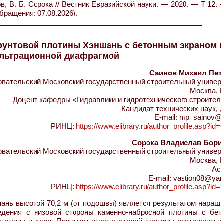
, В. Б. Сорока // Вестник Евразийской науки. — 2020. — Т 12
обращения: 07.08.2026).
рунтовой плотины Хэншань с бетонным экраном 
льтрационной диафрагмой
Саинов Михаил Пе
ательский Московский государственный строительный универ
Москва, 
Доцент кафедры «Гидравлики и гидротехнического строител
Кандидат технических наук,
E-mail: mp_sainov@
РИНЦ:
https://www.elibrary.ru/author_profile.asp?i
Сорока Владислав Бор
ательский Московский государственный строительный универ
Москва, 
Ас
E-mail: vastion08@ya
РИНЦ:
https://www.elibrary.ru/author_profile.asp?i
ань высотой 70,2 м (от подошвы) является результатом наращ
едения с низовой стороны каменно-набросной плотины с бе
-стены в ядре. При этом высота старой плотины составляет 4