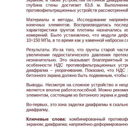
глубина стены достигает 63,6 м. Выполненн
противофильтрационных устройств рассмотренной
Материалы и методы. Исследование напряжён
конечных элементов. Воспроизводилась после
характеристики грунтов плотины назначались 
измерений. Было установлено, что модули деф
10÷150 МПа, в то время как у каменной наброски 
Результаты. Из-за того, что грунты старой ча
увеличении гидростатического давления проте
незначительно. Это оказывает благоприятный
особенности НДС противофильтрационных устро
диафрагма – укорачивание. Показано, что НДС
бетонного экрана должно быть подвижным, чтобы 
Выводы. Несмотря на сложное устройство и неод
является вполне работоспособной. Можно рекоме
элементом, состоящим из бетонного экрана и диаф
Во-первых, это зона заделки диафрагмы в скально
диафрагму.
Ключевые слова:
комбинированный противофи
экраном; диафрагма; напряжённо-деформированно