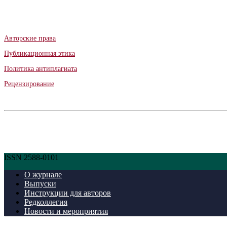
Авторские права
Публикационная этика
Политика антиплагиата
Рецензирование
ISSN 2588-0101
О журнале
Выпуски
Инструкции для авторов
Редколлегия
Новости и мероприятия