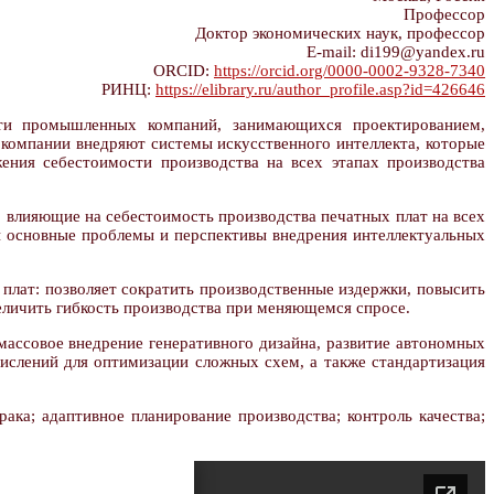
Профессор
Доктор экономических наук, профессор
E-mail: di199@yandex.ru
ORCID:
https://orcid.org/0000-0002-9328-7340
РИНЦ:
https://elibrary.ru/author_profile.asp?id=426646
сти промышленных компаний, занимающихся проектированием,
 компании внедряют системы искусственного интеллекта, которые
ения себестоимости производства на всех этапах производства
 влияющие на себестоимость производства печатных плат на всех
ны основные проблемы и перспективы внедрения интеллектуальных
плат: позволяет сократить производственные издержки, повысить
величить гибкость производства при меняющемся спросе.
массовое внедрение генеративного дизайна, развитие автономных
ислений для оптимизации сложных схем, а также стандартизация
ака; адаптивное планирование производства; контроль качества;