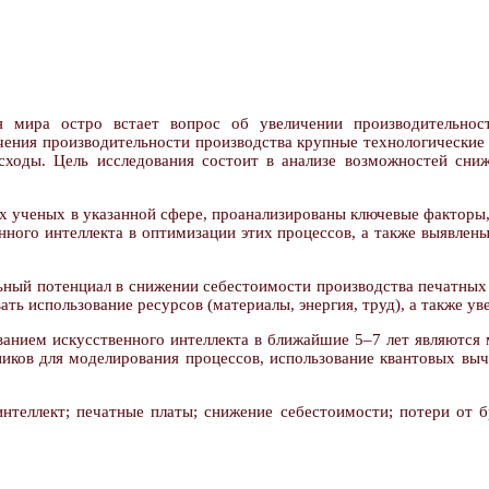
я мира остро встает вопрос об увеличении производительно
чения производительности производства крупные технологические
ходы. Цель исследования состоит в анализе возможностей сниж
 ученых в указанной сфере, проанализированы ключевые факторы,
енного интеллекта в оптимизации этих процессов, а также выявле
ьный потенциал в снижении себестоимости производства печатных 
ать использование ресурсов (материалы, энергия, труд), а также у
ванием искусственного интеллекта в ближайшие 5–7 лет являются 
иков для моделирования процессов, использование квантовых выч
нтеллект; печатные платы; снижение себестоимости; потери от бр