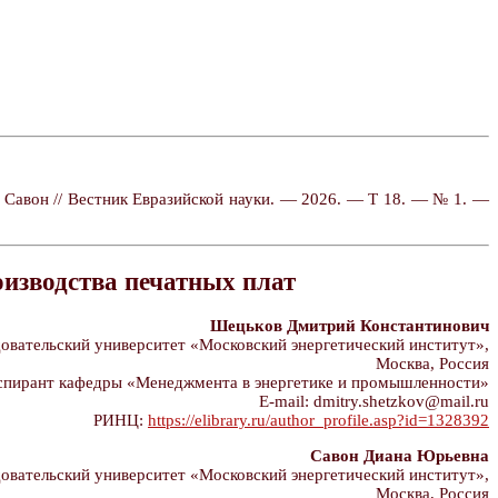
 Савон // Вестник Евразийской науки. — 2026. — Т 18. — № 1. —
оизводства печатных плат
Шецьков Дмитрий Константинович
ательский университет «Московский энергетический институт»,
Москва, Россия
спирант кафедры «Менеджмента в энергетике и промышленности»
E-mail: dmitry.shetzkov@mail.ru
РИНЦ:
https://elibrary.ru/author_profile.asp?id=1328392
Савон Диана Юрьевна
ательский университет «Московский энергетический институт»,
Москва, Россия