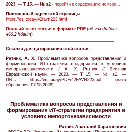
2023. — Т 15. — № s2
-
перейти к содержанию номера...
Постоянный адрес этой страницы
-
https://esj.today/42favn223.html
Полный текст статьи в формате PDF
(
объем файла:
466.2 Кбайт
)
Ссылка для цитирования этой статьи:
Ратник, А. Х.
Проблематика вопросов представления и
формирования ИТ-стратегии предприятия в условиях
импортонезависимости / А. Х. Ратник // Вестник
Евразийской науки. — 2023. — Т 15. — № s2. —
URL: https://esj.today/PDF/42FAVN223.pdf (дата
обращения: 07.08.2026).
Проблематика вопросов представления и
формирования ИТ-стратегии предприятия в
условиях импортонезависимости
Ратник Анатолий Харитонович
ФГОБУ ВО «Финансовый университет при Правительстве