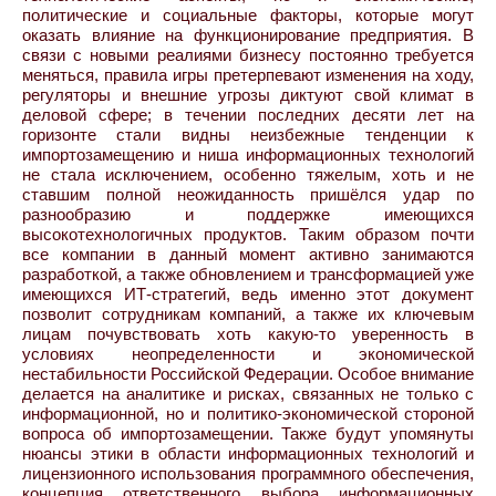
политические и социальные факторы, которые могут
оказать влияние на функционирование предприятия. В
связи с новыми реалиями бизнесу постоянно требуется
меняться, правила игры претерпевают изменения на ходу,
регуляторы и внешние угрозы диктуют свой климат в
деловой сфере; в течении последних десяти лет на
горизонте стали видны неизбежные тенденции к
импортозамещению и ниша информационных технологий
не стала исключением, особенно тяжелым, хоть и не
ставшим полной неожиданность пришёлся удар по
разнообразию и поддержке имеющихся
высокотехнологичных продуктов. Таким образом почти
все компании в данный момент активно занимаются
разработкой, а также обновлением и трансформацией уже
имеющихся ИТ-стратегий, ведь именно этот документ
позволит сотрудникам компаний, а также их ключевым
лицам почувствовать хоть какую-то уверенность в
условиях неопределенности и экономической
нестабильности Российской Федерации. Особое внимание
делается на аналитике и рисках, связанных не только с
информационной, но и политико-экономической стороной
вопроса об импортозамещении. Также будут упомянуты
нюансы этики в области информационных технологий и
лицензионного использования программного обеспечения,
концепция ответственного выбора информационных