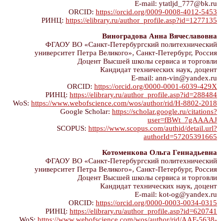
E-mail: ytatljd_777@bk.ru
ORCID:
https://orcid.org/0009-0008-4012-5453
РИНЦ:
https://elibrary.ru/author_profile.asp?id=1277135
Виноградова Анна Вячеславовна
ФГАОУ ВО «Санкт-Петербургский политехнический
университет Петра Великого», Санкт-Петербург, Россия
Доцент Высшей школы сервиса и торговли
Кандидат технических наук, доцент
E-mail: ann-vin@yandex.ru
ORCID:
https://orcid.org/0000-0001-6039-429X
РИНЦ:
https://elibrary.ru/author_profile.asp?id=288484
WoS:
https://www.webofscience.com/wos/author/rid/H-8802-2018
Google Scholar:
https://scholar.google.ru/citations?
user=fBWt_7gAAAAJ
SCOPUS:
https://www.scopus.com/authid/detail.url?
authorId=57205391665
Котоменкова Ольга Геннадьевна
ФГАОУ ВО «Санкт-Петербургский политехнический
университет Петра Великого», Санкт-Петербург, Россия
Доцент Высшей школы сервиса и торговли
Кандидат технических наук, доцент
E-mail: kot-og@yandex.ru
ORCID:
https://orcid.org/0000-0003-0034-0315
РИНЦ:
https://elibrary.ru/author_profile.asp?id=620741
WoS:
https://www.webofscience.com/wos/author/rid/AAF-5638-