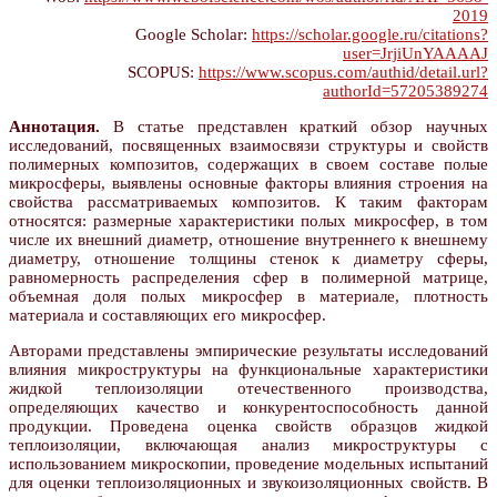
2019
Google Scholar:
https://scholar.google.ru/citations?
user=JrjiUnYAAAAJ
SCOPUS:
https://www.scopus.com/authid/detail.url?
authorId=57205389274
Аннотация.
В статье представлен краткий обзор научных
исследований, посвященных взаимосвязи структуры и свойств
полимерных композитов, содержащих в своем составе полые
микросферы, выявлены основные факторы влияния строения на
свойства рассматриваемых композитов. К таким факторам
относятся: размерные характеристики полых микросфер, в том
числе их внешний диаметр, отношение внутреннего к внешнему
диаметру, отношение толщины стенок к диаметру сферы,
равномерность распределения сфер в полимерной матрице,
объемная доля полых микросфер в материале, плотность
материала и составляющих его микросфер.
Авторами представлены эмпирические результаты исследований
влияния микроструктуры на функциональные характеристики
жидкой теплоизоляции отечественного производства,
определяющих качество и конкурентоспособность данной
продукции. Проведена оценка свойств образцов жидкой
теплоизоляции, включающая анализ микроструктуры с
использованием микроскопии, проведение модельных испытаний
для оценки теплоизоляционных и звукоизоляционных свойств. В