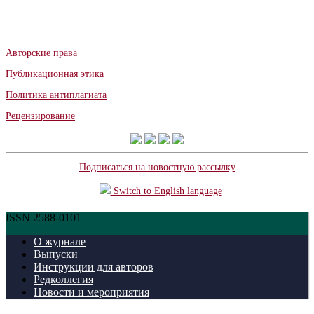
Авторские права
Публикационная этика
Политика антиплагиата
Рецензирование
Подписаться на новостную рассылку
Switch to English language
ISSN 2588-0101
О журнале
Выпуски
Инструкции для авторов
Редколлегия
Новости и мероприятия