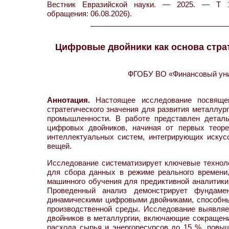
Вестник Евразийской науки. — 2025. — Т 17
обращения: 06.08.2026).
Цифровые двойники как основа страт
ФГОБУ ВО «Финансовый унив
Аннотация.
Настоящее исследование посвящен
стратегического значения для развития металлу
промышленности. В работе представлен детал
цифровых двойников, начиная от первых теоре
интеллектуальных систем, интегрирующих иску
вещей.
Исследование систематизирует ключевые технол
для сбора данных в режиме реального времени
машинного обучения для предиктивной аналитики
Проведенный анализ демонстрирует фундам
динамическими цифровыми двойниками, способн
производственной среды. Исследование выявля
двойников в металлургии, включающие сокращен
расхода сырья и энергоресурсов до 15 %, повыш