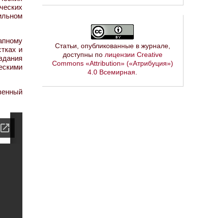
ческих
ильном
апному
Статьи, опубликованные в журнале,
тках и
доступны по
лицензии Creative
здания
Commons «Attribution» («Атрибуция»)
ескими
4.0 Всемирная
.
венный