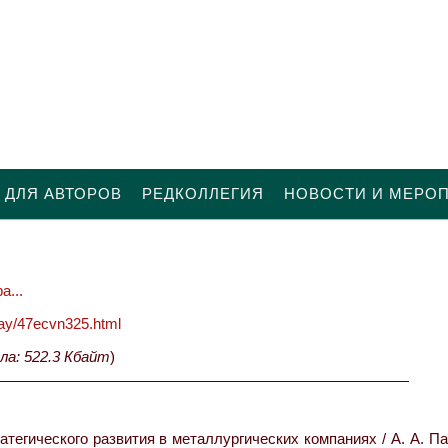
 ДЛЯ АВТОРОВ
РЕДКОЛЛЕГИЯ
НОВОСТИ И МЕРО
а...
oday/47ecvn325.html
ла: 522.3 Кбайт
)
егического развития в металлургических компаниях / А. А. Па