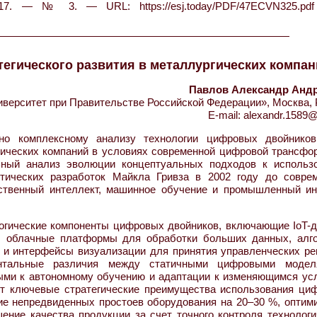
. — № 3. — URL: https://esj.today/PDF/47ECVN325.pdf
егического развития в металлургических компа
Павлов Александр Анд
ерситет при Правительстве Российской Федерации», Москва, 
E-mail: alexandr.1589@
о комплексному анализу технологии цифровых двойнико
ргических компаний в условиях современной цифровой трансфо
ьный анализ эволюции концептуальных подходов к использ
тических разработок Майкла Гривза в 2002 году до совре
сственный интеллект, машинное обучение и промышленный ин
огические компоненты цифровых двойников, включающие IoT-д
, облачные платформы для обработки больших данных, алг
 и интерфейсы визуализации для принятия управленческих ре
ентальные различия между статичными цифровыми моде
ыми к автономному обучению и адаптации к изменяющимся ус
ет ключевые стратегические преимущества использования ци
ие непредвиденных простоев оборудования на 20–30 %, оптим
ение качества продукции за счет точного контроля технологи