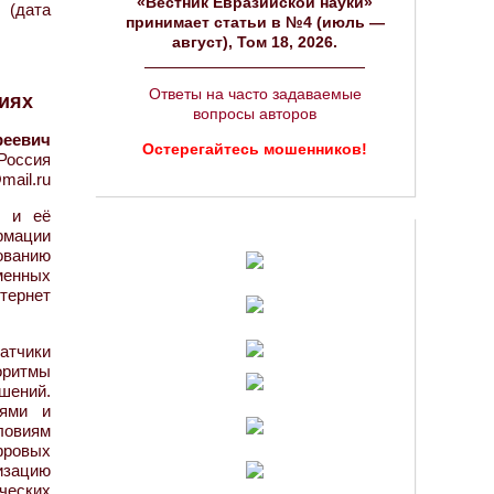
«Вестник Евразийской науки»
 (дата
принимает статьи в №4 (июль —
август), Том 18, 2026.
Ответы на часто задаваемые
ниях
вопросы авторов
реевич
Остерегайтесь мошенников!
Россия
mail.ru
в и её
рмации
ованию
менных
тернет
атчики
оритмы
шений.
лями и
ловиям
фровых
изацию
ческих