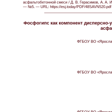
асфальтобетонной смеси / Д. В. Герасимов, А. А. И
— №5. — URL: https://esj.today/PDF/48SAVN520.pdf 
Фосфогипс как компонент дисперсно-у
асфа
ФГБОУ ВО «Ярослав
ФГБОУ ВО «Ярослав
ФГБОУ ВО «Ярослав