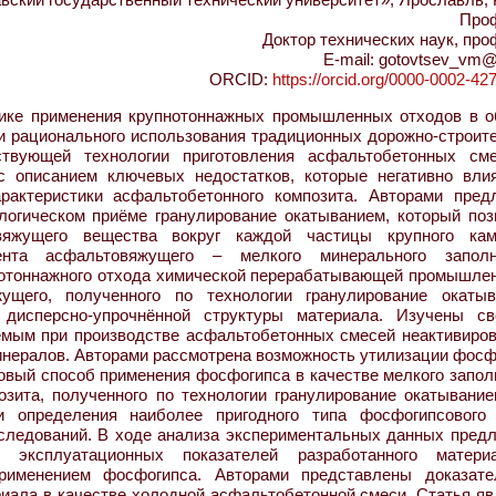
Про
Доктор технических наук, пр
E-mail: gotovtsev_vm@
ORCID:
https://orcid.org/0000-0002-42
ике применения крупнотоннажных промышленных отходов в о
 и рационального использования традиционных дорожно-строит
ствующей технологии приготовления асфальтобетонных см
 с описанием ключевых недостатков, которые негативно вли
рактеристики асфальтобетонного композита. Авторами пред
ологическом приёме гранулирование окатыванием, который поз
вяжущего вещества вокруг каждой частицы крупного кам
ента асфальтовяжущего – мелкого минерального заполн
нотоннажного отхода химической перерабатывающей промышлен
ущего, полученного по технологии гранулирование окатыв
 дисперсно-упрочнённой структуры материала. Изучены св
емым при производстве асфальтобетонных смесей неактивиро
нералов. Авторами рассмотрена возможность утилизации фосф
овый способ применения фосфогипса в качестве мелкого запол
озита, полученного по технологии гранулирование окатывание
и определения наиболее пригодного типа фосфогипсового
следований. В ходе анализа экспериментальных данных пред
 эксплуатационных показателей разработанного матер
рименением фосфогипса. Авторами представлены доказате
иала в качестве холодной асфальтобетонной смеси. Статья яв