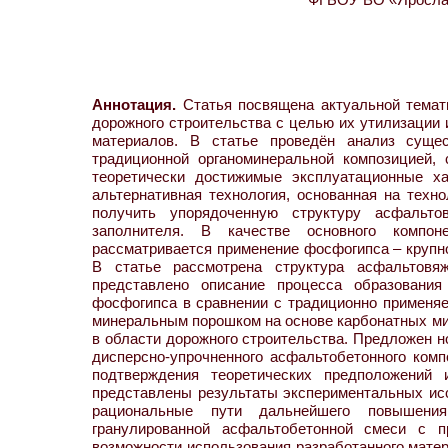
Аннотация.
Статья посвящена актуальной темат
дорожного строительства с целью их утилизации
материалов. В статье проведён анализ суще
традиционной органоминеральной композицией,
теоретически достижимые эксплуатационные ха
альтернативная технология, основанная на техн
получить упорядоченную структуру асфальто
заполнителя. В качестве основного компон
рассматривается применение фосфогипса – круп
В статье рассмотрена структура асфальтовяж
представлено описание процесса образования
фосфогипса в сравнении с традиционно применя
минеральным порошком на основе карбонатных ми
в области дорожного строительства. Предложен н
дисперсно-упрочненного асфальтобетонного комп
подтверждения теоретических предположений 
представлены результаты экспериментальных ис
рациональные пути дальнейшего повышения
гранулированной асфальтобетонной смеси с п
возможности использования разработанного матер