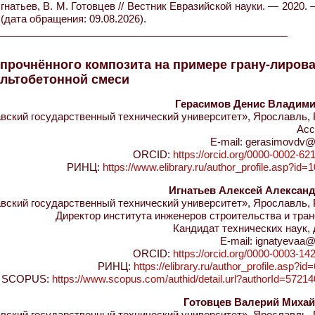
гнатьев, В. М. Готовцев // Вестник Евразийской науки. — 2020. 
(дата обращения: 09.08.2026).
прочнённого композита на примере грану-лиров
льтобетонной смеси
Герасимов Денис Владим
ский государственный технический университет», Ярославль, 
Асс
E-mail: gerasimovdv@
ORCID:
https://orcid.org/0000-0002-62
РИНЦ:
https://www.elibrary.ru/author_profile.asp?id
Игнатьев Алексей Алексан
ский государственный технический университет», Ярославль, 
Директор института инженеров строительства и тра
Кандидат технических наук,
E-mail: ignatyevaa@
ORCID:
https://orcid.org/0000-0003-14
РИНЦ:
https://elibrary.ru/author_profile.asp?i
SCOPUS:
https://www.scopus.com/authid/detail.url?authorId=5721
Готовцев Валерий Миха
ский государственный технический университет», Ярославль, 