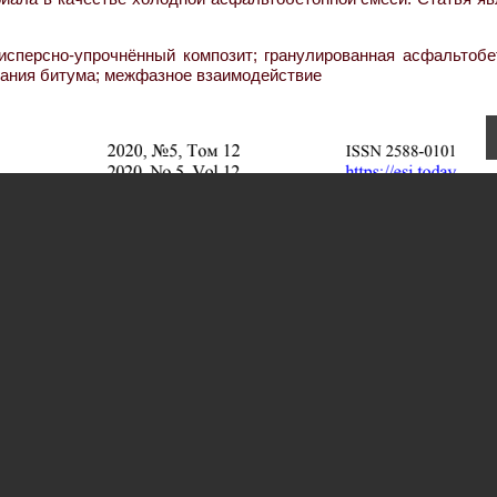
исперсно-упрочнённый композит; гранулированная асфальтобе
вания битума; межфазное взаимодействие