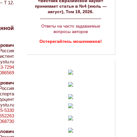
«Вестник Евразийской науки»
— Т 12.
принимает статьи в №4 (июль —
август), Том 18, 2026.
Ответы на часто задаваемые
анной
вопросы авторов
Остерегайтесь мошенников!
ирович
Россия
истент
ystu.ru
13-7294
=1086569
дрович
Россия
нспорта
 доцент
ystu.ru
25-5330
d=652263
4068730
йлович
Россия