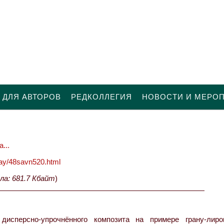
 ДЛЯ АВТОРОВ
РЕДКОЛЛЕГИЯ
НОВОСТИ И МЕРО
...
oday/48savn520.html
ла: 681.7 Кбайт
)
исперсно-упрочнённого композита на примере грану-лиро