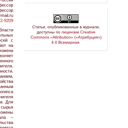
фессор
офессор
mail.ru
72-9209
Статьи, опубликованные в журнале,
бласти
доступны по
лицензии Creative
ельных
Commons «Attribution» («Атрибуция»)
есей с
4.0 Всемирная
.
яют на
ложена
воляет
енного
ителя,
ности.
анием,
ойства
ванным
огипса
нителя
м. Для
 сырья
ложены
иала –
льства
ляется