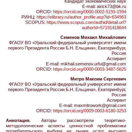
Кандидат экономических наук
E-mail: airick73@bk.ru
ORCID:
https://orcid.org/0000-0002-5193-1994
РИНЦ:
https://elibrary.ru/author_profile.asp?id=634963
SCOPUS:
https://www.scopus.com/authid/detail.url?
authorId=57191418644
Семенов Михаил Михайлович
ФГАОУ ВО «Уральский федеральный университет имени
первого Президента России Б.Н. Ельцина», Екатеринбург,
Россия
Аспирант
E-mail: mikhail.semenov.urfu@gmail.com
ORCID:
https://orcid.org/0000-0003-3487-5625
Митро Максим Сергеевич
ФГАОУ ВО «Уральский федеральный университет имени
первого Президента России Б.Н. Ельцина», Екатеринбург,
Россия
Аспирант
E-mail: maxmitrowork@gmail.com
ORCID:
https://orcid.org/0009-0003-6180-3253
Аннотация.
Авторы рассмотрели теоретико-
методологические аспекты ценностной проблематики
потребительского выбора на рынке услуг высшего