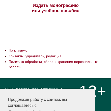
Издать монографию
или учебное пособие
На главную
Контакты, учредитель, редакция
Политика обработки, сбора и хранения персональных
данных
12+
ООО «Издательство «Мир науки» \
«Publishing company «World of science»,
LLC Материалы, размещенные на сайте,
Продолжив работу с сайтом, вы
охраняются Законом о защите авторских
соглашаетесь с
прав. Публикация любых материалов