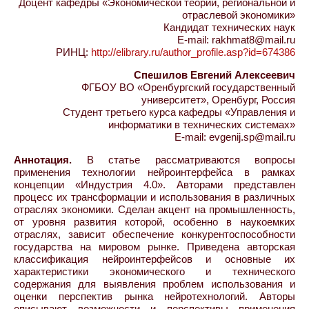
Доцент кафедры «Экономической теории, региональной и
отраслевой экономики»
Кандидат технических наук
E-mail: rakhmat8@mail.ru
РИНЦ:
http://elibrary.ru/author_profile.asp?id=674386
Спешилов Евгений Алексеевич
ФГБОУ ВО «Оренбургский государственный
университет», Оренбург, Россия
Студент третьего курса кафедры «Управления и
информатики в технических системах»
E-mail: evgenij.sp@mail.ru
Аннотация.
В статье рассматриваются вопросы
применения технологии нейроинтерфейса в рамках
концепции «Индустрия 4.0». Авторами представлен
процесс их трансформации и использования в различных
отраслях экономики. Сделан акцент на промышленность,
от уровня развития которой, особенно в наукоемких
отраслях, зависит обеспечение конкурентоспособности
государства на мировом рынке. Приведена авторская
классификация нейроинтерфейсов и основные их
характеристики экономического и технического
содержания для выявления проблем использования и
оценки перспектив рынка нейротехнологий. Авторы
описывают возможности и перспективы применения