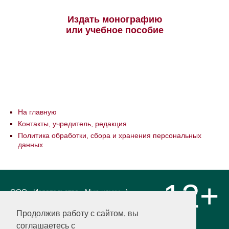
Издать монографию
или учебное пособие
На главную
Контакты, учредитель, редакция
Политика обработки, сбора и хранения персональных
данных
12+
ООО «Издательство «Мир науки» \
«Publishing company «World of science»,
LLC Материалы, размещенные на сайте,
Продолжив работу с сайтом, вы
охраняются Законом о защите авторских
соглашаетесь с
прав. Публикация любых материалов