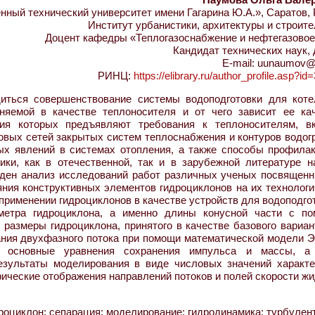
ный технический университет имени Гагарина Ю.А.», Саратов,
Институт урбанистики, архитектуры и строит
Доцент кафедры «Теплогазоснабжение и нефтегазовое
Кандидат технических наук,
E-mail: uunaumov@
РИНЦ:
https://elibrary.ru/author_profile.asp?i
иться совершенствование системы водоподготовки для коте
яемой в качестве теплоносителя и от чего зависит ее кач
ия которых предъявляют требования к теплоносителям, в
овых сетей закрытых систем теплоснабжения и контуров водог
ых явлений в системах отопления, а также способы профилак
ки, как в отечественной, так и в зарубежной литературе н
еден анализ исследований работ различных ученых посвященн
ния конструктивных элементов гидроциклонов на их технологи
применении гидроциклонов в качестве устройств для водоподго
аметра гидроциклона, а именно длины конусной части с п
размеры гидроциклона, принятого в качестве базового вариан
ания двухфазного потока при помощи математической модели Э
ь основные уравнения сохранения импульса и массы, а
зультаты моделирования в виде числовых значений характе
фические отображения направлений потоков и полей скорости ж
роциклон; сепарация; моделирование; гидродинамика; турбулен