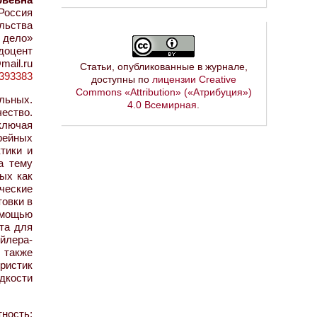
 Россия
ельства
 дело»
 доцент
mail.ru
Статьи, опубликованные в журнале,
d=393383
доступны по
лицензии Creative
Commons «Attribution» («Атрибуция»)
льных.
4.0 Всемирная
.
ество.
ключая
рейных
тики и
а тему
ых как
ческие
товки в
омощью
та для
йлера-
 также
ристик
идкости
тность;