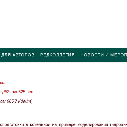
 ДЛЯ АВТОРОВ
РЕДКОЛЛЕГИЯ
НОВОСТИ И МЕРО
а...
oday/53savn625.html
ла: 685.7 Кбайт
)
подготовки в котельной на примере моделирования гидроцик