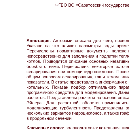
ФГБО ВО «Саратовский государствен
Аннотация.
Авторами описано для чего, провод
Указано на что влияют параметры воды примен
Перечислены нормативные документы положен
непосредственно для заполнения и подпитки тепл
котлов. Приводятся описание основных негативн
борьбы с ними. Перечислены некоторые источни
сепарирования при помощи гидроциклонов. Пров
общим вопросам сепарирования, так и темам влия
показатели. В статье представлена информация о 
котельных. Показан подбор оптимального пар
программного средства для моделирования. Даны 
расчетов. Представлены расчеты на основе опис
Эйлера. Для расчетной области применялис
моделирующие турбулентность Представлены ре
нескольких вариантов гидроциклонов, а также гра
в продольном сечении.
Ключевые слова:
водоподготовка; котельная; гид