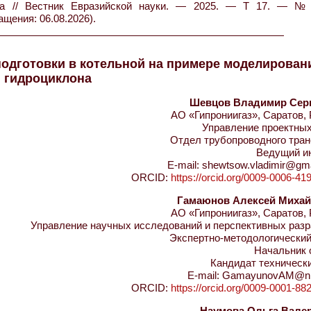
ва // Вестник Евразийской науки. — 2025. — Т 17. — 
ащения: 06.08.2026).
одготовки в котельной на примере моделирован
гидроциклона
Шевцов Владимир Сер
АО «Гипрониигаз», Саратов,
Управление проектных
Отдел трубопроводного тран
Ведущий и
E-mail: shewtsow.vladimir@gm
ORCID:
https://orcid.org/0009-0006-41
Гамаюнов Алексей Миха
АО «Гипрониигаз», Саратов,
Управление научных исследований и перспективных разр
Экспертно-методологический
Начальник 
Кандидат техническ
E-mail: GamayunovAM@nii
ORCID:
https://orcid.org/0009-0001-88
Наумова Ольга Вале