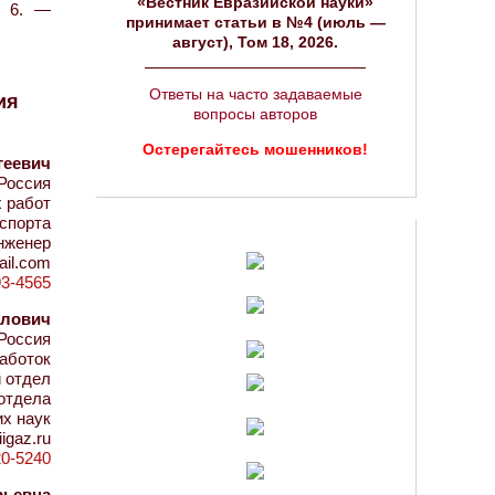
«Вестник Евразийской науки»
№ 6. —
принимает статьи в №4 (июль —
август), Том 18, 2026.
Ответы на часто задаваемые
ия
вопросы авторов
Остерегайтесь мошенников!
геевич
 Россия
 работ
спорта
нженер
ail.com
93-4565
йлович
 Россия
аботок
 отдел
отдела
их наук
gaz.ru
20-5240
рьевна