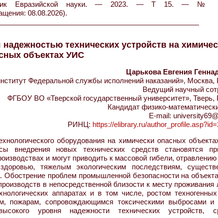
стник Евразийской науки. — 2023. — Т 15. — №
ащения: 08.08.2026).
 надежностью технических устройств на химичес
сных объектах УИС
Царькова Евгения Генна
нститут Федеральной службы исполнений наказаний», Москва, 
Ведущий научный сот
ФГБОУ ВО «Тверской государственный университет», Тверь, 
Кандидат физико-математически
E-mail: university69@
РИНЦ:
https://elibrary.ru/author_profile.asp?i
хнологического оборудования на химически опасных объекта
ссы внедрения новых технических средств становятся пр
роизводствах и могут приводить к массовой гибели, отравлени
здоровью, тяжелым экологическим последствиям, существ
а. Обострение проблем промышленной безопасности на объект
роизводств в непосредственной близости к месту проживания 
нологических аппаратах и в том числе, ростом техногенных 
ам, пожарам, сопровождающимся токсическими выбросами и
ысокого уровня надежности технических устройств, с