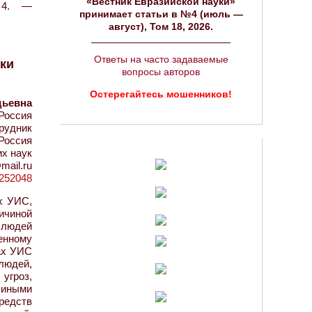
«Вестник Евразийской науки»
 4. —
принимает статьи в №4 (июль —
август), Том 18, 2026.
Ответы на часто задаваемые
ки
вопросы авторов
Остерегайтесь мошенников!
дьевна
Россия
рудник
Россия
х наук
mail.ru
d=252048
х УИС,
ичиной
ю людей
енному
ах УИС
людей,
угроз,
 иными
редств