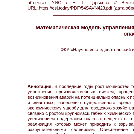
объектах УИС / Е. Г. Царькова // Ве
URL: https://esj.today/PDF/54SAVN423.pdf (дата обр
Математическая модель управления
опа
ФКУ «Научно-исследовательский и
Аннотация.
В последние годы рост мощностей те
усложнение производственных систем, проце
возникновения аварий на потенциально опасных п
и животных, нанесению существенного вреда 
экономическому ущербу для городского хозяйств
связано с ростом крупномасштабных химических п
увеличением содержания опасных веществ в тех
реализация которых может приводить к взрыв
разрушительными явлениями. Обеспечение в