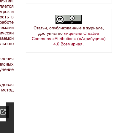
иятий,
ляется
угроз и
ость в
работе
темами
Статьи, опубликованные в журнале,
ически
доступны по
лицензии Creative
ваемой
Commons «Attribution» («Атрибуция»)
льного
4.0 Всемирная
.
вления
пасных
учение
удовая
 метод