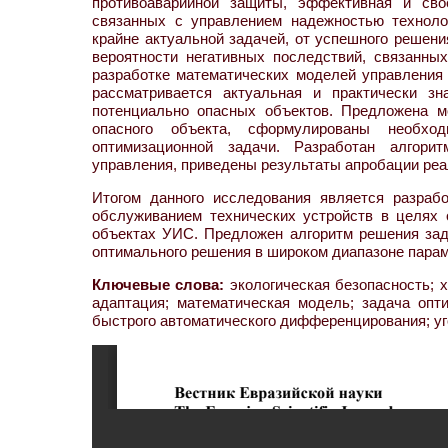
противоаварийной защиты, эффективная и свое
связанных с управлением надежностью техноло
крайне актуальной задачей, от успешного решени
вероятности негативных последствий, связанны
разработке математических моделей управления 
рассматривается актуальная и практически з
потенциально опасных объектов. Предложена м
опасного объекта, сформулированы необхо
оптимизационной задачи. Разработан алгори
управления, приведены результаты апробации реа
Итогом данного исследования является разраб
обслуживанием технических устройств в целях 
объектах УИС. Предложен алгоритм решения за
оптимального решения в широком диапазоне парам
Ключевые слова:
экологическая безопасность; 
адаптация; математическая модель; задача опт
быстрого автоматического дифференцирования; у