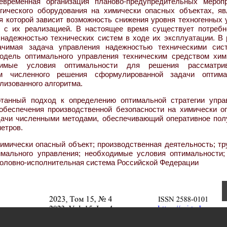
временная организация планово-предупредительных меропр
гического оборудования на химически опасных объектах, яв
я которой зависит возможность снижения уровня техногенных 
х с их реализацией. В настоящее время существует потребн
надежностью технических систем в ходе их эксплуатации. В 
начимая задача управления надежностью техническими сис
одель оптимального управления техническим средством хим
димые условия оптимальности для решения рассматри
тм численного решения сформулированной задачи оптима
лизованного алгоритма.
отанный подход к определению оптимальной стратегии упра
обеспечения производственной безопасности на химически о
дачи численными методами, обеспечивающий оперативное пол
етров.
химически опасный объект; производственная деятельность; тр
имального управления; необходимые условия оптимальности;
головно-исполнительная система Российской Федерации