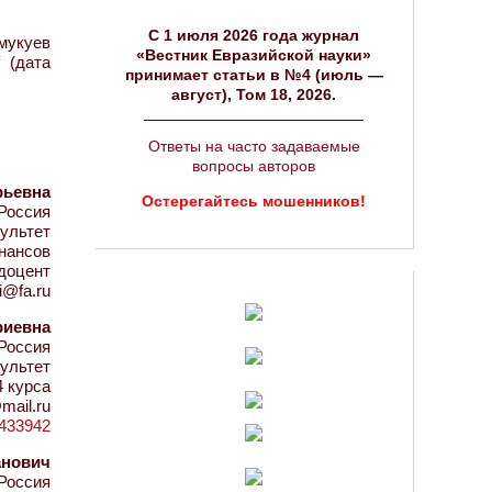
C 1 июля 2026 года журнал
емукуев
«Вестник Евразийской науки»
 (дата
принимает статьи в №4 (июль —
август), Том 18, 2026.
Ответы на часто задаваемые
вопросы авторов
рьевна
Остерегайтесь мошенников!
Россия
ультет
нансов
 доцент
i@fa.ru
риевна
Россия
ультет
4 курса
mail.ru
d=433942
анович
Россия