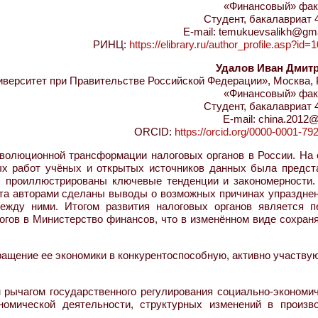
«Финансовый» фак
Студент, бакалавриат 
E-mail: temukuevsalikh@gm
РИНЦ:
https://elibrary.ru/author_profile.asp?id
Удалов Иван Дмит
ерситет при Правительстве Российской Федерации», Москва, 
«Финансовый» фак
Студент, бакалавриат 
E-mail: china.2012@
ORCID:
https://orcid.org/0000-0001-79
волюционной трансформации налоговых органов в России. На 
ых работ учёных и открытых источников данных была предст
в, проиллюстрированы ключевые тенденции и закономерности.
пыта авторами сделаны выводы о возможных причинах упраздне
ежду ними. Итогом развития налоговых органов является п
гов в Министерство финансов, что в изменённом виде сохраня
ащение ее экономики в конкурентоспособную, активно участву
 рычагом государственного регулирования социально-экономич
ономической деятельности, структурных изменений в произво