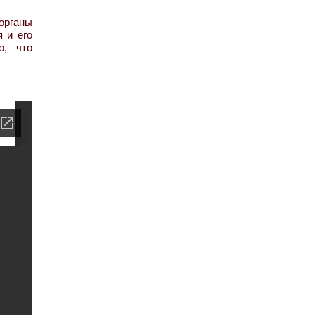
 органы
 и его
о, что