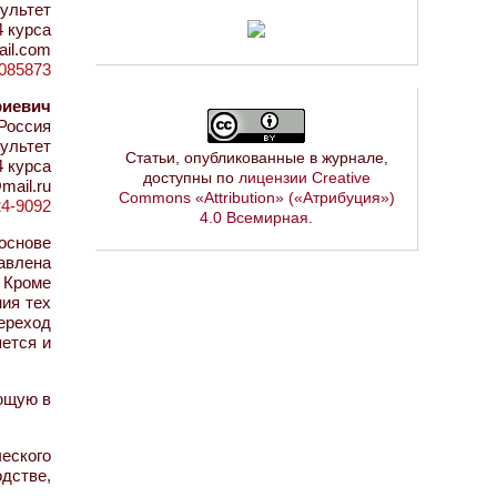
ультет
4 курса
ail.com
=1085873
риевич
Россия
ультет
Статьи, опубликованные в журнале,
4 курса
доступны по
лицензии Creative
mail.ru
Commons «Attribution» («Атрибуция»)
24-9092
4.0 Всемирная
.
основе
авлена
 Кроме
ния тех
ереход
ется и
ющую в
еского
дстве,