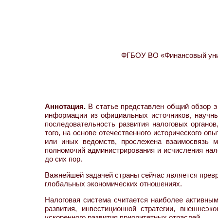
ФГБОУ ВО «Финансовый унив
Аннотация.
В статье представлен общий обзор э
информации из официальных источников, научн
последовательность развития налоговых органо
того, на основе отечественного исторического о
или иных ведомств, прослежена взаимосвязь м
полномочий администрирования и исчисления нало
до сих пор.
Важнейшей задачей страны сейчас является превр
глобальных экономических отношениях.
Налоговая система считается наиболее активным
развития, инвестиционной стратегии, внешнеэк
ускоренного развития приоритетных отраслей.