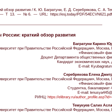
 обзор развития / К. Ю. Багратуни, Е. Д. Серебрякова, С. А. Т
 — Т 13. — №6. — URL: https://esj.today/PDF/54ECVN621.pdf
 России: краткий обзор развития
Багратуни Каринэ Ю
ерситет при Правительстве Российской Федерации», Москва, 
«Финансовый» фак
Доцент Департамента общественных фи
Кандидат экономических наук,
E-mail: Kyubagratun
Серебрякова Елена Дмит
ерситет при Правительстве Российской Федерации», Москва, 
«Финансовый» фак
Студентка, бакалавриат 
E-mail: lenusya445@
РИНЦ:
https://elibrary.ru/author_profile.asp?i
Темукуев Салих Асл
ерситет при Правительстве Российской Федерации», Москва, 