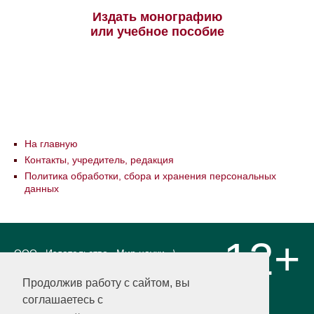
Издать монографию
или учебное пособие
На главную
Контакты, учредитель, редакция
Политика обработки, сбора и хранения персональных
данных
12+
ООО «Издательство «Мир науки» \
«Publishing company «World of science»,
LLC Материалы, размещенные на сайте,
Продолжив работу с сайтом, вы
охраняются Законом о защите авторских
соглашаетесь с
прав. Публикация любых материалов