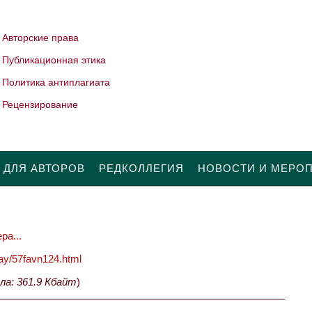
Авторские права
Публикационная этика
Политика антиплагиата
Рецензирование
 ДЛЯ АВТОРОВ
РЕДКОЛЛЕГИЯ
НОВОСТИ И МЕРО
ра...
oday/57favn124.html
ла: 361.9 Кбайт
)