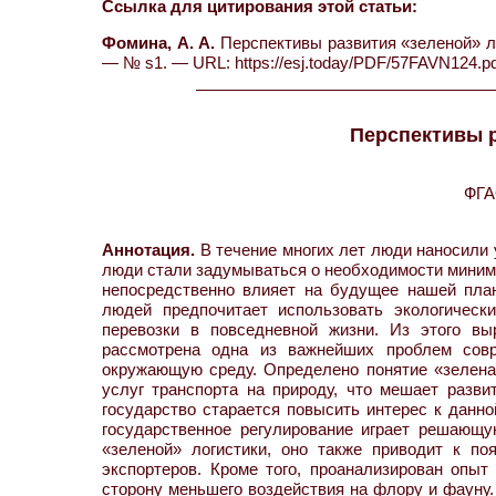
Ссылка для цитирования этой статьи:
Фомина, А. А.
Перспективы развития «зеленой» лог
— № s1. — URL: https://esj.today/PDF/57FAVN124.pd
Перспективы р
ФГА
Аннотация.
В течение многих лет люди наносили 
люди стали задумываться о необходимости миними
непосредственно влияет на будущее нашей план
людей предпочитает использовать экологическ
перевозки в повседневной жизни. Из этого вы
рассмотрена одна из важнейших проблем совр
окружающую среду. Определено понятие «зелена
услуг транспорта на природу, что мешает разви
государство старается повысить интерес к данно
государственное регулирование играет решающ
«зеленой» логистики, оно также приводит к п
экспортеров. Кроме того, проанализирован опыт
сторону меньшего воздействия на флору и фауну.