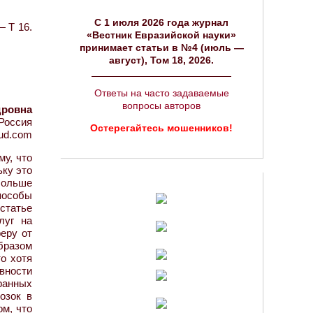
C 1 июля 2026 года журнал
— Т 16.
«Вестник Евразийской науки»
принимает статьи в №4 (июль —
август), Том 18, 2026.
Ответы на часто задаваемые
вопросы авторов
дровна
Россия
Остерегайтесь мошенников!
oud.com
му, что
ьку это
больше
пособы
статье
луг на
еру от
бразом
о хотя
вности
ранных
озок в
ом, что