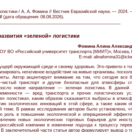
истики / А. А. Фомина // Вестник Евразийской науки. — 2024. 
f (дата обращения: 08.08.2026).
азвития «зеленой» логистики
Фомина Алина Алексан
ОУ ВО «Российский университет транспорта (МИИТ)», Москва, 
E-mail: alinafomina31@icl
ущерб окружающей среде и своему здоровью. Это привело к то
зировать негативное воздействие на живые организмы, поскол
еты. Автор акцентирует внимание на том, что сегодня все 
и-чистый транспорт и другие безопасные для атмосферы с
росло новое направление — зеленая логистика. В данной 
еменности — вред транспорта и прочих логистических ус
я» логистика», каким образом сказывается выбросы в атмосф
тию экологических инноваций в этой сфере, а также каким о
й теме. В рамках исследования автором было установлено, чт
ую роль в повышении экологической и операционной эффекти
оявлению новых экологических торговых барьеров для иност
 российской компании в изменении подхода к процессу перев
 В заключительной части статьи автор формулирует вывод о т