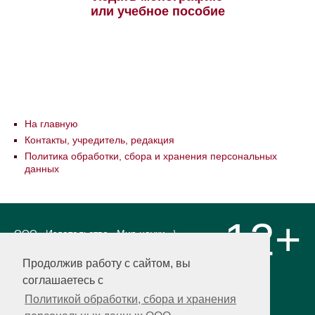
или учебное пособие
На главную
Контакты, учредитель, редакция
Политика обработки, сбора и хранения персональных
данных
12+
ООО «Издательство «Мир науки» \
«Publishing company «World of science»,
LLC Материалы, размещенные на сайте,
Продолжив работу с сайтом, вы
охраняются Законом о защите авторских
соглашаетесь с
прав. Публикация любых материалов
этого сайта запрещена без
Политикой обработки, сбора и хранения
предварительного согласования с