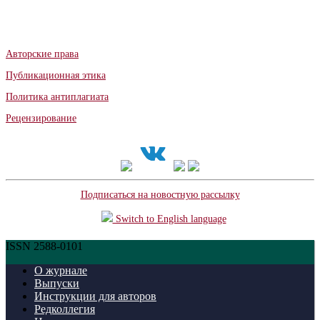
Авторские права
Публикационная этика
Политика антиплагиата
Рецензирование
Подписаться на новостную рассылку
Switch to English language
ISSN 2588-0101
О журнале
Выпуски
Инструкции для авторов
Редколлегия