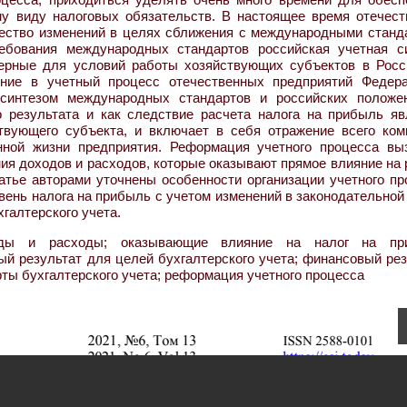
му виду налоговых обязательств. В настоящее время отечест
жество изменений в целях сближения с международными станд
ебования международных стандартов российская учетная с
терные для условий работы хозяйствующих субъектов в Росс
ение в учетный процесс отечественных предприятий Федер
 синтезом международных стандартов и российских положе
о результата и как следствие расчета налога на прибыль яв
твующего субъекта, и включает в себя отражение всего ком
нной жизни предприятия. Реформация учетного процесса вы
я доходов и расходов, которые оказывают прямое влияние на 
атье авторами уточнены особенности организации учетного пр
вень налога на прибыль с учетом изменений в законодательной
галтерского учета.
ды и расходы; оказывающие влияние на налог на при
й результат для целей бухгалтерского учета; финансовый рез
ты бухгалтерского учета; реформация учетного процесса