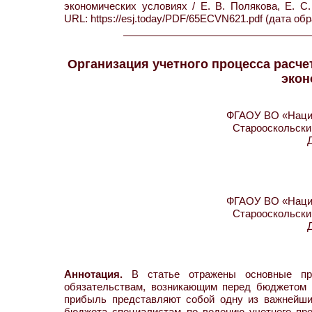
экономических условиях / Е. В. Полякова, Е. 
URL: https://esj.today/PDF/65ECVN621.pdf (дата обр
Организация учетного процесса расче
экон
ФГАОУ ВО «Нацио
Старооскольский
ФГАОУ ВО «Нацио
Старооскольский
Аннотация.
В статье отражены основные при
обязательствам, возникающим перед бюджетом п
прибыль представляют собой одну из важнейши
бюджета специалистам по ведению учетного про