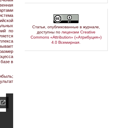
венная
артами
истема
ийской
альных
Статьи, опубликованные в журнале,
ний по
доступны по
лицензии Creative
ляется
Commons «Attribution» («Атрибуция»)
плекса
4.0 Всемирная
.
зывает
размер
оцесса
 базе в
быль;
ультат