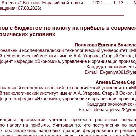
С. Агеева // Вестник Евразийской науки. — 2021. — Т 13. —
ащения: 07.08.2026).
тов с бюджетом по налогу на прибыль в соврем
омических условиях
Полякова Евгения Вячесл
нальный исследовательский технологический университет «
 технологический институт имени А.А. Угарова, Старый Оскол,
Доцент кафедры «Экономика, управление и организация произво
Кандидат экономически
E-mail: Evgeniya981@ya
Агеева Елена Сер
нальный исследовательский технологический университет «
 технологический институт имени А.А. Угарова, Старый Оскол,
Доцент кафедры «Экономика, управление и организация произво
Кандидат экономически
E-mail: elena-ageeva28@ram
нципы организации учетного процесса расчетных опера
о налогу на прибыль. Учитывая то, что поступления по нал
х составляющих налоговых доходов федерального и региона
цесса, приходиться уделять очень много времени для обесп