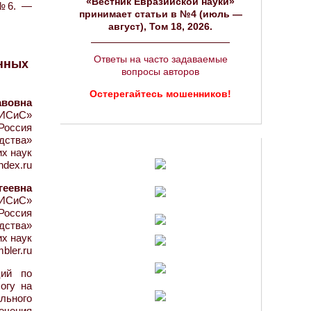
«Вестник Евразийской науки»
 №6. —
принимает статьи в №4 (июль —
август), Том 18, 2026.
Ответы на часто задаваемые
енных
вопросы авторов
Остерегайтесь мошенников!
авовна
МИСиС»
 Россия
дства»
х наук
ndex.ru
геевна
МИСиС»
 Россия
дства»
х наук
bler.ru
ций по
огу на
льного
ечения