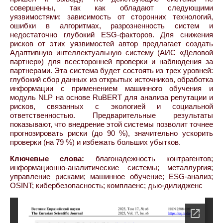
совершенны, так как обладают следующими
уязвимостями: зависимость от сторонних технологий,
ошибки в алгоритмах, разрозненность систем и
недостаточно глубокий ESG-факторов. Для снижения
рисков от этих уязвимостей автор предлагает создать
Адаптивную интеллектуальную систему (АИС «Деловой
партнер») для всесторонней проверки и наблюдения за
партнерами. Эта система будет состоять из трех уровней:
глубокий сбор данных из открытых источников, обработка
информации с применением машинного обучения и
модуль NLP на основе RuBERT для анализа репутации и
рисков, связанных с экологией и социальной
ответственностью. Предварительные результаты
показывают, что внедрение этой системы позволит точнее
прогнозировать риски (до 90 %), значительно ускорить
проверки (на 79 %) и избежать больших убытков.
Ключевые слова:
благонадежность контрагентов;
информационно-аналитические системы; металлургия;
управление рисками; машинное обучение; ESG-анализ;
OSINT; кибербезопасность; комплаенс; дью-дилидженс