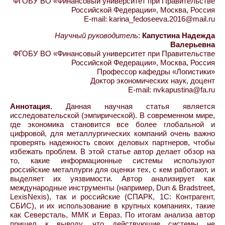
ФГОБУ ВО «Финансовый университет при Правительстве
Российской Федерации», Москва, Россия
E-mail: karina_fedoseeva.2016@mail.ru
Научный руководитель
:
Капустина Надежда
Валерьевна
ФГОБУ ВО «Финансовый университет при Правительстве
Российской Федерации», Москва, Россия
Профессор кафедры «Логистики»
Доктор экономических наук, доцент
E-mail: nvkapustina@fa.ru
Аннотация.
Данная научная статья является
исследовательской (эмпирической). В современном мире,
где экономика становится все более глобальной и
цифровой, для металлургических компаний очень важно
проверять надежность своих деловых партнеров, чтобы
избежать проблем. В этой статье автор делает обзор на
то, какие информационные системы используют
российские металлурги для оценки тех, с кем работают, и
выделяет их уязвимости. Автор анализирует как
международные инструменты (например, Dun & Bradstreet,
LexisNexis), так и российские (СПАРК, 1С: Контрагент,
СБИС), и их использование в крупных компаниях, такие
как Северсталь, ММК и Евраз. По итогам анализа автор
пришел к выводу, что действующие системы не