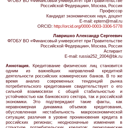
ФГОБУ ВО «Финансовый университет при Правительстве
Российской Федерации», Москва, Россия
Профессор
Кандидат экономических наук, доцент
E-mail: eptern@mail.ru
ORCID:
http://orcid.org/0000-0003-3306-5778
Лавришко Александр Сергеевич
ФГОБУ ВО «Финансовый университет при Правительстве
Российской Федерации», Москва, Россия
Аспирант
E-mail: russia252_2004@bk.ru
Аннотация.
Кредитование физических лиц становится
одним из важнейших направлений кредитной
деятельности российских коммерческих банков. В то же
время анализ современных тенденций рынка
потребительского кредитования свидетельствует о его
сильной взаимосвязи с общей стабильностью и
устойчивостью как банковского сектора, так и российской
экономики. Это подтверждают такие факты, как
неравномерная динамика объемов кредитования,
обусловленная нестабильность макроэкономической
ситуации; различия в уровне проникновения кредита в
российских регионах; неоднозначные изменения в
структуре потребительских кредитов; периодические