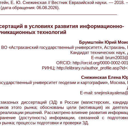
йн, Е. Ю. Снежинская // Вестник Евразийской науки. — 2018. 
(дата обращения: 06.08.2026).
сертаций в условиях развития информационно-
уникационных технологий
Брумштейн Юрий Мои
ВО «Астраханский государственный университет», Астрахань, 
Кандидат технических наук,
E-mail: brum2003@
ORCID: http://orcid.org/0000-0002-00
РИНЦ: http://elibrary.ru/author_profile.asp?i
Снежинская Елена Ю
сударственный университет геодезии и картографии», Москва, 
E-mail: snejinskayalena@
аказных диссертаций (ЗД) в России (магистерских, кандида
иков этого рынка; обоснованы цели (мотивация) их деятель
и реализации решений. Рассмотрено влияние развития информа
ранение (доступность) информации, связанной с подготовк
 рынка; процессы подготовки и проверки ЗД.