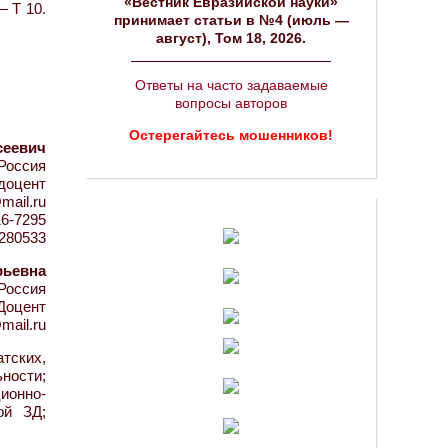
«Вестник Евразийской науки»
— Т 10.
принимает статьи в №4 (июль —
август), Том 18, 2026.
Ответы на часто задаваемые
вопросы авторов
Остерегайтесь мошенников!
сеевич
Россия
 доцент
mail.ru
16-7295
d=280533
рьевна
Россия
Доцент
mail.ru
тских,
ности;
ционно-
ой ЗД;