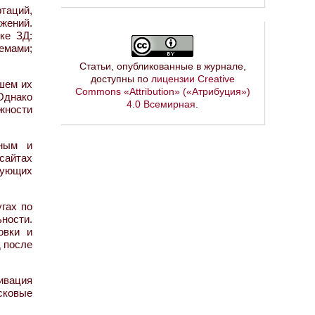
таций,
жений.
ке ЗД:
емами;
Статьи, опубликованные в журнале,
доступны по
лицензии Creative
йшем их
Commons «Attribution» («Атрибуция»)
Однако
4.0 Всемирная
.
ожности
рным и
сайтах
вующих
гах по
ьности.
овки и
д после
ивация
исковые