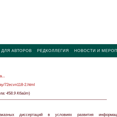
 ДЛЯ АВТОРОВ
РЕДКОЛЛЕГИЯ
НОВОСТИ И МЕРО
...
oday/72ecvn118-2.html
ла: 458.9 Кбайт
)
азных диссертаций в условиях развития информаци