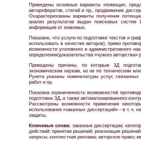
Приведены основные варианты «помощи», предл
авторефератов, статей и пр., продвижения диссе
Охарактеризованы варианты получения потенци
анализ результатов выдач поисковых систем И
информация от знакомых.
Показано, что услуги по подготовке текстов и гр
использовать в качестве авторов), прямо против
возможности уголовного и административного нака
определения/доказательства «чужого авторства» р
Приведены причины, по которым ЗД подгота
экономическим наукам, но не по техническим ил
Рунета указаны номенклатуры услуг, связанных
работ и пр.
Показана ограниченность возможностей противод
подготовке ЗД, а также автоматизированного конт
Рассмотрены возможности применения некотор
использования «заказных диссертаций» – в т. ч. 
защиты.
Ключевые слова:
заказные диссертации; катего
действий; принятие решений; реализация решений
запросы; контекстная реклама; авторское право; 