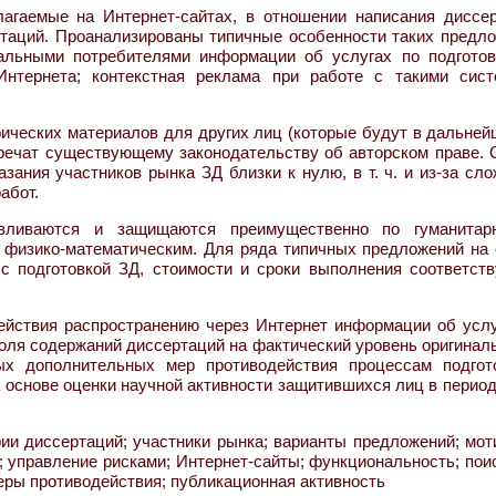
агаемые на Интернет-сайтах, в отношении написания диссер
ртаций. Проанализированы типичные особенности таких предло
альными потребителями информации об услугах по подготов
нтернета; контекстная реклама при работе с такими сист
афических материалов для других лиц (которые будут в дальне
оречат существующему законодательству об авторском праве. 
зания участников рынка ЗД близки к нулю, в т. ч. и из-за сл
абот.
вливаются и защищаются преимущественно по гуманита
и физико-математическим. Для ряда типичных предложений на 
 с подготовкой ЗД, стоимости и сроки выполнения соответст
ействия распространению через Интернет информации об услу
роля содержаний диссертаций на фактический уровень оригинал
ых дополнительных мер противодействия процессам подгот
на основе оценки научной активности защитившихся лиц в перио
рии диссертаций; участники рынка; варианты предложений; мот
; управление рисками; Интернет-сайты; функциональность; по
меры противодействия; публикационная активность