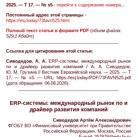
2025. — Т 17. — № s5
-
перейти к содержанию номера...
Постоянный адрес этой страницы
-
https://esj.today/73favn525.html
Полный текст статьи в формате PDF
(
объем файла:
529.1 Кбайт
)
Ссылка для цитирования этой статьи:
Сиводедов, А. А.
ERP-системы: международный рынок
по и драйвер развития компаний / А. А. Сиводедов,
Ю. М. Грузина // Вестник Евразийской науки. — 2025. — Т
17. — № s5. — URL: https://esj.today/PDF/73FAVN525.pdf
(дата обращения: 06.08.2026).
ERP-системы: международный рынок по и
драйвер развития компаний
Сиводедов Артём Александрович
ФГОБУ ВО «Финансовый университет при Правительстве
Российской Федерации», Москва, Россия
E-mail: 257878@edu.fa.ru