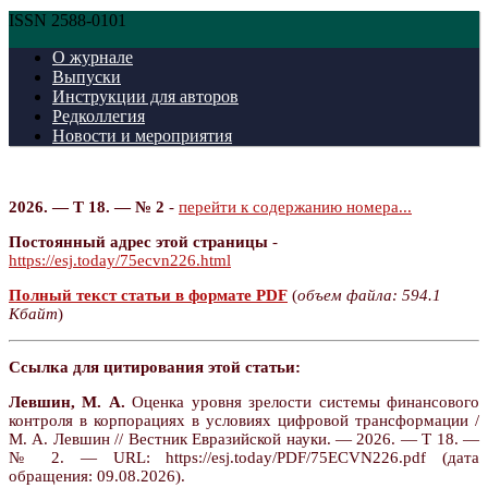
ISSN 2588-0101
О журнале
Выпуски
Инструкции для авторов
Редколлегия
Новости и мероприятия
2026. — Т 18. — № 2
-
перейти к содержанию номера...
Постоянный адрес этой страницы
-
https://esj.today/75ecvn226.html
Полный текст статьи в формате PDF
(
объем файла: 594.1
Кбайт
)
Ссылка для цитирования этой статьи:
Левшин, М. А.
Оценка уровня зрелости системы финансового
контроля в корпорациях в условиях цифровой трансформации /
М. А. Левшин // Вестник Евразийской науки. — 2026. — Т 18. —
№ 2. — URL: https://esj.today/PDF/75ECVN226.pdf (дата
обращения: 09.08.2026).