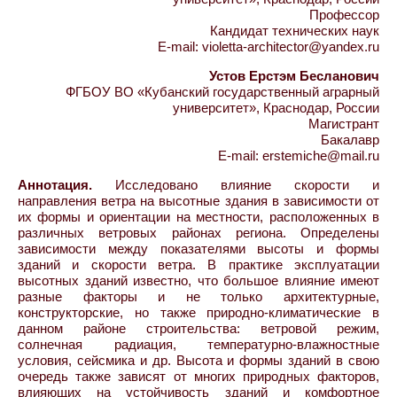
Профессор
Кандидат технических наук
E-mail: violetta-architector@yandex.ru
Устов Ерстэм Бесланович
ФГБОУ ВО «Кубанский государственный аграрный
университет», Краснодар, России
Магистрант
Бакалавр
E-mail: erstemiche@mail.ru
Аннотация.
Исследовано влияние скорости и
направления ветра на высотные здания в зависимости от
их формы и ориентации на местности, расположенных в
различных ветровых районах региона. Определены
зависимости между показателями высоты и формы
зданий и скорости ветра. В практике эксплуатации
высотных зданий известно, что большое влияние имеют
разные факторы и не только архитектурные,
конструкторские, но также природно-климатические в
данном районе строительства: ветровой режим,
солнечная радиация, температурно-влажностные
условия, сейсмика и др. Высота и формы зданий в свою
очередь также зависят от многих природных факторов,
влияющих на устойчивость зданий и комфортное