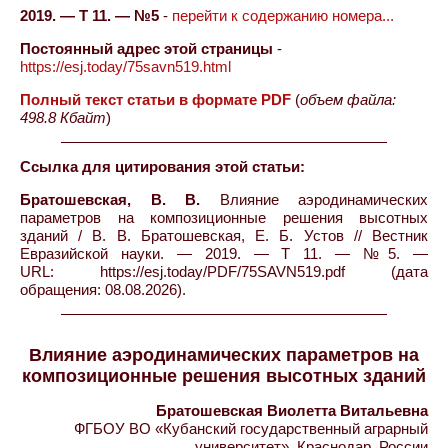
2019. — Т 11. — №5
-
перейти к содержанию номера...
Постоянный адрес этой страницы
-
https://esj.today/75savn519.html
Полный текст статьи в формате PDF
(
объем файла:
498.8 Кбайт
)
Ссылка для цитирования этой статьи:
Братошевская, В. В.
Влияние аэродинамических
параметров на композиционные решения высотных
зданий / В. В. Братошевская, Е. Б. Устов // Вестник
Евразийской науки. — 2019. — Т 11. — №5. —
URL: https://esj.today/PDF/75SAVN519.pdf (дата
обращения: 08.08.2026).
Влияние аэродинамических параметров на
композиционные решения высотных зданий
Братошевская Виолетта Витальевна
ФГБОУ ВО «Кубанский государственный аграрный
университет», Краснодар, России