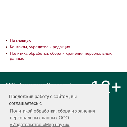
На главную
Контакты, учредитель, редакция
Политика обработки, сбора и хранения персональных
данных
12+
ООО «Издательство «Мир науки» \
«Publishing company «World of science»,
LLC Материалы, размещенные на сайте,
Продолжив работу с сайтом, вы
охраняются Законом о защите авторских
соглашаетесь с
прав. Публикация любых материалов
этого сайта запрещена без
Политикой обработки, сбора и хранения
предварительного согласования с
персональных данных ООО
издательством. Авторские права на
«Издательство «Мир науки»
размещенные на сайте научные