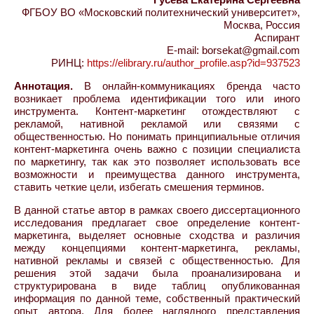
ФГБОУ ВО «Московский политехнический университет»,
Москва, Россия
Аспирант
E-mail: borsekat@gmail.com
РИНЦ:
https://elibrary.ru/author_profile.asp?id=937523
Аннотация.
В онлайн-коммуникациях бренда часто
возникает проблема идентификации того или иного
инструмента. Контент-маркетинг отождествляют с
рекламой, нативной рекламой или связями с
общественностью. Но понимать принципиальные отличия
контент-маркетинга очень важно с позиции специалиста
по маркетингу, так как это позволяет использовать все
возможности и преимущества данного инструмента,
ставить четкие цели, избегать смешения терминов.
В данной статье автор в рамках своего диссертационного
исследования предлагает свое определение контент-
маркетинга, выделяет основные сходства и различия
между концепциями контент-маркетинга, рекламы,
нативной рекламы и связей с общественностью. Для
решения этой задачи была проанализирована и
структурирована в виде таблиц опубликованная
информация по данной теме, собственный практический
опыт автора. Для более наглядного представления