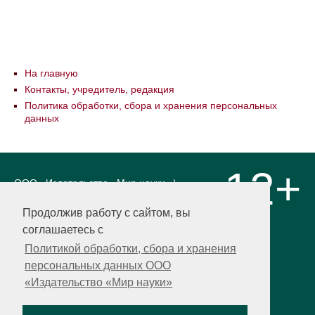
На главную
Контакты, учредитель, редакция
Политика обработки, сбора и хранения персональных
данных
12+
ООО «Издательство «Мир науки» \
«Publishing company «World of science»,
LLC Материалы, размещенные на сайте,
Продолжив работу с сайтом, вы
охраняются Законом о защите авторских
соглашаетесь с
прав. Публикация любых материалов
этого сайта запрещена без
Политикой обработки, сбора и хранения
предварительного согласования с
персональных данных ООО
издательством. Авторские права на
«Издательство «Мир науки»
размещенные на сайте научные
публикации принадлежат их авторам.
Разработка и поддержка сайта —