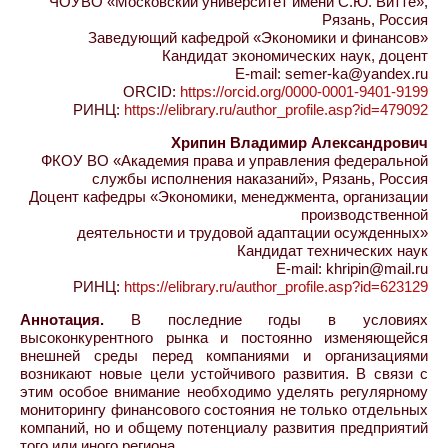
ЧОУВО «Московский университет имени С.Ю. Витте»,
Рязань, Россия
Заведующий кафедрой «Экономики и финансов»
Кандидат экономических наук, доцент
E-mail: semer-ka@yandex.ru
ORCID:
https://orcid.org/0000-0001-9401-9199
РИНЦ:
https://elibrary.ru/author_profile.asp?id=479092
Хрипин Владимир Александрович
ФКОУ ВО «Академия права и управления федеральной
службы исполнения наказаний», Рязань, Россия
Доцент кафедры «Экономики, менеджмента, организации
производственной
деятельности и трудовой адаптации осужденных»
Кандидат технических наук
E-mail: khripin@mail.ru
РИНЦ:
https://elibrary.ru/author_profile.asp?id=623129
Аннотация.
В последние годы в условиях
высоконкурентного рынка и постоянно изменяющейся
внешней среды перед компаниями и организациями
возникают новые цели устойчивого развития. В связи с
этим особое внимание необходимо уделять регулярному
мониторингу финансового состояния не только отдельных
компаний, но и общему потенциалу развития предприятий
того или иного региона.