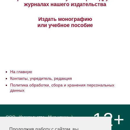
журналах нашего издательства
Издать монографию
или учебное пособие
На главную
Контакты, учредитель, редакция
Политика обработки, сбора и хранения персональных
данных
12+
ООО «Издательство «Мир науки» \
«Publishing company «World of science»,
LLC Материалы, размещенные на сайте,
Продолжив работу с сайтом, вы