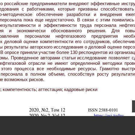
то российские предприниматели внедряют эффективные инстр
дования с работниками, которые призваны способствовать
о-методическое обеспечение разработки и внедрения ежег
персонала пока еще недостаточно. В связи с этим появились
результативности и эффективности труда персонала нефтег
ния и экономически обоснованного решения. Для пов
равления персоналом нефтегазового предприятия необ
к деловой оценке компетентности его сотрудников, обеспечи
ы результаты авторского исследования о деловой оценке перс
В опросе приняли участие более 130 респондентов из организа
рмы. Проведенное авторами статьи исследование позволяет с
нефтегазовой отрасли не имеют определенной методики пров
 этого процесса все необходимые ресурсы. Грамотно выстр
 персонала в полном объеме, способствуя росту результати
ие возможных рисков.
; компетентность; аттестация; кадровые риски