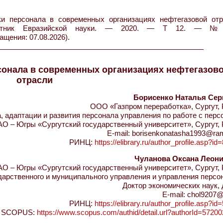
 персонала в современных организациях нефтегазовой отр
Вестник Евразийской науки. — 2020. — Т 12. — 
ащения: 07.08.2026).
сонала в современных организациях нефтегазов
отрасли
Борисенко Наталья Сер
ООО «Газпром переработка», Сургут,
 адаптации и развития персонала управления по работе с пер
 – Югры «Сургутский государственный университет», Сургут, 
E-mail: borisenkonatasha1993@ram
РИНЦ:
https://elibrary.ru/author_profile.asp?i
Чуланова Оксана Леон
 – Югры «Сургутский государственный университет», Сургут, 
арственного и муниципального управления и управления персо
Доктор экономических наук,
E-mail: chol9207@
РИНЦ:
https://elibrary.ru/author_profile.asp?i
SCOPUS:
https://www.scopus.com/authid/detail.url?authorId=5720