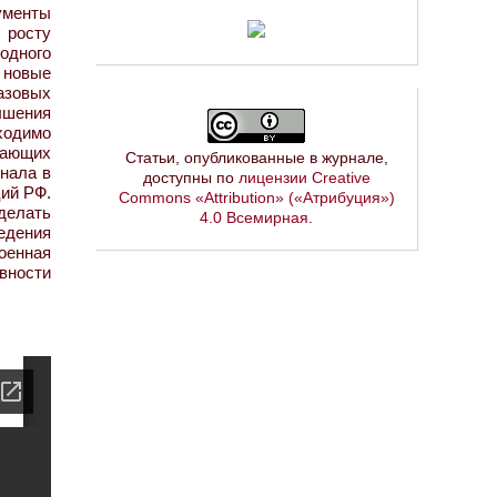
ументы
 росту
одного
 новые
азовых
ышения
ходимо
вающих
Статьи, опубликованные в журнале,
онала в
доступны по
лицензии Creative
ций РФ.
Commons «Attribution» («Атрибуция»)
делать
4.0 Всемирная
.
едения
оенная
вности