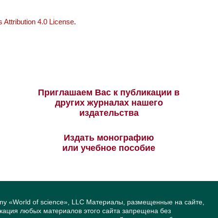
Attribution 4.0 License
.
Приглашаем Вас к публикации в
других журналах нашего
издательства
Издать монографию
или учебное пособие
ny «World of science», LLC Материалы, размещенные на сайте,
икация любых материалов этого сайта запрещена без