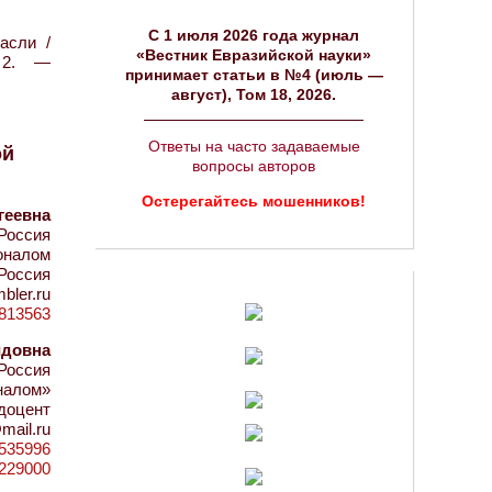
C 1 июля 2026 года журнал
асли /
«Вестник Евразийской науки»
№2. —
принимает статьи в №4 (июль —
август), Том 18, 2026.
Ответы на часто задаваемые
ой
вопросы авторов
Остерегайтесь мошенников!
геевна
 Россия
соналом
Россия
bler.ru
d=813563
идовна
Россия
налом»
 доцент
mail.ru
d=535996
0229000