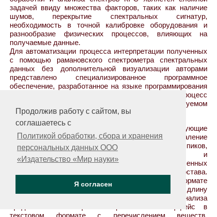
задачей ввиду множества факторов, таких как наличие
шумов, перекрытие спектральных сигнатур,
необходимость в точной калибровке оборудования и
разнообразие физических процессов, влияющих на
получаемые данные.
Для автоматизации процесса интерпретации полученных
с помощью рамановского спектрометра спектральных
данных без дополнительной визуализации авторами
представлено специализированное программное
обеспечение, разработанное на языке программирования
Python, которое позволяет ускорить и упростить процесс
идентификации химических веществ в исследуемом
Продолжив работу с сайтом, вы
объекте.
соглашаетесь с
Разработанная программа включает в себя следующие
Политикой обработки, сбора и хранения
этапы: предварительную обработку данных (удаление
шумов, коррекция базовой линии), идентификацию пиков,
персональных данных ООО
анализ спектральных характеристик и
«Издательство «Мир науки»
автоматизированную интерпретацию полученных
результатов с определением химического состава.
Программа осуществляет считывание файлов в формате
Я согласен
TXT, содержащих наборы данных, включающие длину
волны и интенсивность. Результаты анализа
представляются через интерактивный интерфейс в
текстовом формате с перечислением веществ,