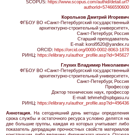
SCOPUS:
https://www.scopus.com/authid/detail.url?
authorId=57466590600
Корольков Дмитрий Игоревич
ФГБОУ ВО «Санкт-Петербургский государственный
архитектурно-строительный университет»,
Санкт-Петербург, Россия
Старший преподаватель
E-mail: korol9520@yandex.ru
ORCID:
https://orcid.org/0000-0002-8063-1878
РИНЦ:
https://elibrary.ru/author_profile.asp?id=945627
Глухих Владимир Николаевич
ФГБОУ ВО «Санкт-Петербургский государственный
архитектурно-строительный университет»,
Санкт-Петербург, Россия
Профессор
Доктор технических наук, профессор
E-mail: tehmeh@spbgasu.ru
РИНЦ:
https://elibrary.ru/author_profile.asp?id=496436
Аннотация.
На сегодняшний день методы определения
срока службы и остаточного ресурса условно делятся на
две большие группы, каждая из которых учитывает либо
показатель деградации прочностных свойств материалов
конструкции, либо величину физического износа. Отсюда