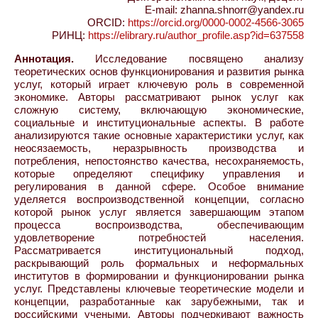
E-mail: zhanna.shnorr@yandex.ru
ORCID:
https://orcid.org/0000-0002-4566-3065
РИНЦ:
https://elibrary.ru/author_profile.asp?id=637558
Аннотация.
Исследование посвящено анализу
теоретических основ функционирования и развития рынка
услуг, который играет ключевую роль в современной
экономике. Авторы рассматривают рынок услуг как
сложную систему, включающую экономические,
социальные и институциональные аспекты. В работе
анализируются такие основные характеристики услуг, как
неосязаемость, неразрывность производства и
потребления, непостоянство качества, несохраняемость,
которые определяют специфику управления и
регулирования в данной сфере. Особое внимание
уделяется воспроизводственной концепции, согласно
которой рынок услуг является завершающим этапом
процесса воспроизводства, обеспечивающим
удовлетворение потребностей населения.
Рассматривается институциональный подход,
раскрывающий роль формальных и неформальных
институтов в формировании и функционировании рынка
услуг. Представлены ключевые теоретические модели и
концепции, разработанные как зарубежными, так и
российскими учеными. Авторы подчеркивают важность