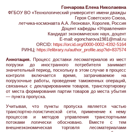
Гончарова Елена Николаевна
ФГБОУ ВО «Технологический университет имени дважды
Героя Советского Союза,
летчика-космонавта А.А. Леонова», Королев, Россия
Доцент кафедры «Управления»
Кандидат экономических наук, доцент
E-mail: egoncharova1981@mail.ru
ORCID:
https://orcid.org/0000-0002-4392-5164
РИНЦ:
https://elibrary.ru/author_profile.asp?id=837574
Аннотация.
Процесс доставки лесоматериалов из мест
погрузки до иностранного потребителя занимает
значительный период, поскольку в этом случае в процесс
контроля включается время, затрачиваемое на
погрузочные работы, проведение таможенных операций,
связанных с декларированием товаров, транспортировку
от места формирования партии товаров до места убытия
— пункта пропуска.
Учитывая, что пункты пропуска является частью
транспортно-логистической сети, применение к нему
процессов и методов управления транспортными
потоками логически обосновано. Вместе с тем
внешнеэкономическая торговля лесоматериалами