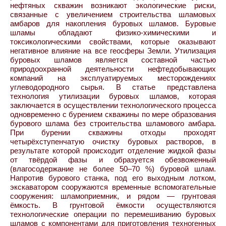
нефтяных скважин возникают экологические риски,
связанные с увеличением строительства шламовых
амбаров для накопления буровых шламов. Буровые
шламы обладают физико-химическими и
токсикологическими свойствами, которые оказывают
негативное влияние на все геосферы Земли. Утилизация
буровых шламов является составной частью
природоохранной деятельности нефтедобывающих
компаний на эксплуатируемых месторождениях
углеводородного сырья. В статье представлена
технология утилизации буровых шламов, которая
заключается в осуществлении технологического процесса
одновременно с бурением скважины по мере образования
бурового шлама без строительства шламового амбара.
При бурении скважины отходы проходят
четырёхступенчатую очистку буровых растворов, в
результате которой происходит отделение жидкой фазы
от твёрдой фазы и образуется обезвоженный
(влагосодержание не более 50–70 %) буровой шлам.
Напротив бурового станка, под его выходным лотком,
экскаватором сооружаются временные вспомогательные
сооружения: шламоприемник, и рядом — грунтовая
ёмкость. В грунтовой ёмкости осуществляются
технологические операции по перемешиванию буровых
шламов с компонентами для приготовления техногенных