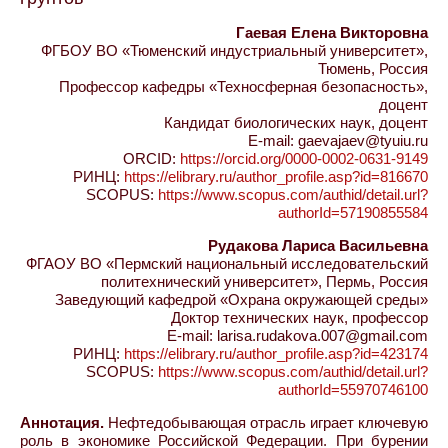
Гаевая Елена Викторовна
ФГБОУ ВО «Тюменский индустриальный университет»,
Тюмень, Россия
Профессор кафедры «Техносферная безопасность»,
доцент
Кандидат биологических наук, доцент
E-mail: gaevajaev@tyuiu.ru
ORCID:
https://orcid.org/0000-0002-0631-9149
РИНЦ:
https://elibrary.ru/author_profile.asp?id=816670
SCOPUS:
https://www.scopus.com/authid/detail.url?
authorId=57190855584
Рудакова Лариса Васильевна
ФГАОУ ВО «Пермский национальный исследовательский
политехнический университет», Пермь, Россия
Заведующий кафедрой «Охрана окружающей среды»
Доктор технических наук, профессор
E-mail: larisa.rudakova.007@gmail.com
РИНЦ:
https://elibrary.ru/author_profile.asp?id=423174
SCOPUS:
https://www.scopus.com/authid/detail.url?
authorId=55970746100
Аннотация.
Нефтедобывающая отрасль играет ключевую
роль в экономике Российской Федерации. При бурении