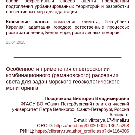
собой эффективный способ оценки последствий
подтопления урбанизированных территорий и разработки
превентивных мер для адаптации.
Ключевые слова:
изменение климата; Республика
Карелия; адаптация городов; естественные процессы;
риски затоплений; Белое море; риски лесных пожаров
23.04.2025
Особенности применения спектроскопии
комбинационного (рамановского) рассеяния
света для задач морского геоэкологического
мониторинга
Позднякова Виктория Владимировна
ФГАОУ ВО «Санкт-Петербургский политехнический
университет Петра Великого», Санкт-Петербург, Россия
Аспирант
E-mail: viktoriya.17@mail.ru
ORCID:
https://orcid.org/0009-0005-1362-5258
РИНЦ:
https://elibrary.ru/author_profile.asp?id=1164306