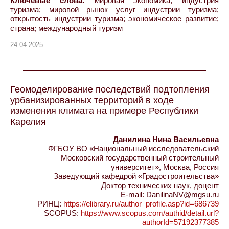
Ключевые слова:
мировая экономика; индустрия
туризма; мировой рынок услуг индустрии туризма;
открытость индустрии туризма; экономическое развитие;
страна; международный туризм
24.04.2025
Геомоделирование последствий подтопления
урбанизированных территорий в ходе
изменения климата на примере Республики
Карелия
Данилина Нина Васильевна
ФГБОУ ВО «Национальный исследовательский
Московский государственный строительный
университет», Москва, Россия
Заведующий кафедрой «Градостроительства»
Доктор технических наук, доцент
E-mail: DanilinaNV@mgsu.ru
РИНЦ:
https://elibrary.ru/author_profile.asp?id=686739
SCOPUS:
https://www.scopus.com/authid/detail.url?
authorId=57192377385