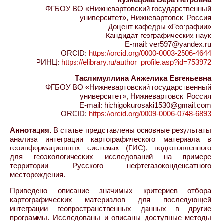
ФГБОУ ВО «Нижневартовский государственный
университет», Нижневартовск, Россия
Доцент кафедры «Географии»
Кандидат географических наук
E-mail: ver597@yandex.ru
ORCID:
https://orcid.org/0000-0003-2506-4644
РИНЦ:
https://elibrary.ru/author_profile.asp?id=753972
Таслимуллина Анжелика Евгеньевна
ФГБОУ ВО «Нижневартовский государственный
университет», Нижневартовск, Россия
E-mail: hichigokurosaki1530@gmail.com
ORCID:
https://orcid.org/0009-0006-0748-6893
Аннотация.
В статье представлены основные результаты
анализа интеграции картографического материала в
геоинформационных системах (ГИС), подготовленного
для геоэкологических исследований на примере
территории Русского нефтегазоконденсатного
месторождения.
Приведено описание значимых критериев отбора
картографических материалов для последующей
интеграции геопространственных данных в другие
программы. Исследованы и описаны доступные методы