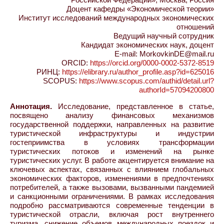
Доцент кафедры «Экономической теории»
Институт исследований международных экономических
отношений
Ведущий научный сотрудник
Кандидат экономических наук, доцент
E-mail: MorkovkinDE@mail.ru
ORCID:
https://orcid.org/0000-0002-5372-8519
РИНЦ:
https://elibrary.ru/author_profile.asp?id=625016
SCOPUS:
https://www.scopus.com/authid/detail.url?
authorId=57094200800
Аннотация.
Исследование, представленное в статье,
посвящено анализу финансовых механизмов
государственной поддержки, направленных на развитие
туристической инфраструктуры и индустрии
гостеприимства в условиях трансформации
туристических потоков и изменений на рынке
туристических услуг. В работе акцентируется внимание на
ключевых аспектах, связанных с влиянием глобальных
экономических факторов, изменениями в предпочтениях
потребителей, а также вызовами, вызванными пандемией
и санкционными ограничениями. В рамках исследования
подробно рассматриваются современные тенденции в
туристической отрасли, включая рост внутреннего
туризма, снижение объемов международных поездок и