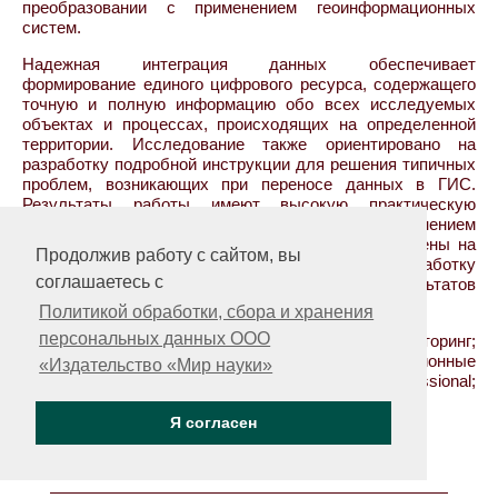
преобразовании с применением геоинформационных
систем.
Надежная интеграция данных обеспечивает
формирование единого цифрового ресурса, содержащего
точную и полную информацию обо всех исследуемых
объектах и процессах, происходящих на определенной
территории. Исследование также ориентировано на
разработку подробной инструкции для решения типичных
проблем, возникающих при переносе данных в ГИС.
Результаты работы имеют высокую практическую
значимость для исследований с применением
картографического материала, поскольку направлены на
Продолжив работу с сайтом, вы
формирование общей базы данных и выработку
соглашаетесь с
корректных методик для эффективных результатов
геоэкологических исследований.
Политикой обработки, сбора и хранения
персональных данных ООО
Ключевые слова:
геоэкологический мониторинг;
геопространственный анализ; геоинформационные
«Издательство «Мир науки»
системы (ГИС); QGIS; SAS Planet; MapInfo Professional;
интеграция; картографический материал
Я согласен
21.08.2025