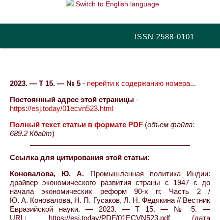
Switch to English language
ISSN 2588-0101
2023. — Т 15. — № 5
-
перейти к содержанию номера...
Постоянный адрес этой страницы
-
https://esj.today/01ecvn523.html
Полный текст статьи в формате PDF
(
объем файла:
689.2 Кбайт
)
Ссылка для цитирования этой статьи:
Коновалова, Ю. А.
Промышленная политика Индии:
драйвер экономического развития страны с 1947 г. до
начала экономических реформ 90-х гг. Часть 2 /
Ю. А. Коновалова, Н. П. Гусаков, Л. Н. Федякина // Вестник
Евразийской науки. — 2023. — Т 15. — № 5. —
URL: https://esj.today/PDF/01ECVN523.pdf (дата