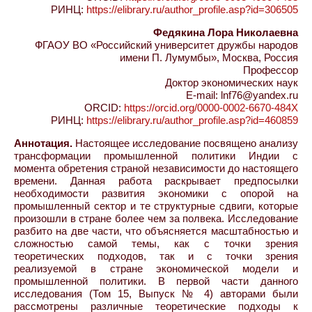
РИНЦ:
https://elibrary.ru/author_profile.asp?id=306505
Федякина Лора Николаевна
ФГАОУ ВО «Российский университет дружбы народов
имени П. Лумумбы», Москва, Россия
Профессор
Доктор экономических наук
E-mail: lnf76@yandex.ru
ORCID:
https://orcid.org/0000-0002-6670-484X
РИНЦ:
https://elibrary.ru/author_profile.asp?id=460859
Аннотация.
Настоящее исследование посвящено анализу
трансформации промышленной политики Индии с
момента обретения страной независимости до настоящего
времени. Данная работа раскрывает предпосылки
необходимости развития экономики с опорой на
промышленный сектор и те структурные сдвиги, которые
произошли в стране более чем за полвека. Исследование
разбито на две части, что объясняется масштабностью и
сложностью самой темы, как с точки зрения
теоретических подходов, так и с точки зрения
реализуемой в стране экономической модели и
промышленной политики. В первой части данного
исследования (Том 15, Выпуск № 4) авторами были
рассмотрены различные теоретические подходы к