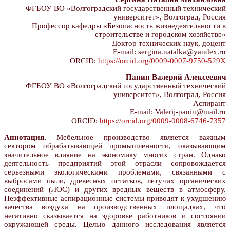
ФГБОУ ВО «Волгоградский государственный технический
университет», Волгоград, Россия
Профессор кафедры «Безопасность жизнедеятельности в
строительстве и городском хозяйстве»
Доктор технических наук, доцент
E-mail: sergina.natalka@yandex.ru
ORCID:
https://orcid.org/0009-0007-9750-529X
Панин Валерий Алексеевич
ФГБОУ ВО «Волгоградский государственный технический
университет», Волгоград, Россия
Аcпирант
E-mail: Valerij-panin@mail.ru
ORCID:
https://orcid.org/0009-0008-6746-7357
Аннотация.
Мебельное производство является важным
сектором обрабатывающей промышленности, оказывающим
значительное влияние на экономику многих стран. Однако
деятельность предприятий этой отрасли сопровождается
серьезными экологическими проблемами, связанными с
выбросами пыли, древесных остатков, летучих органических
соединений (ЛОС) и других вредных веществ в атмосферу.
Неэффективные аспирационные системы приводят к ухудшению
качества воздуха на производственных площадках, что
негативно сказывается на здоровье работников и состоянии
окружающей среды. Целью данного исследования является