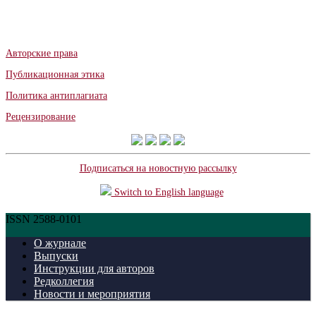
Авторские права
Публикационная этика
Политика антиплагиата
Рецензирование
Подписаться на новостную рассылку
Switch to English language
ISSN 2588-0101
О журнале
Выпуски
Инструкции для авторов
Редколлегия
Новости и мероприятия