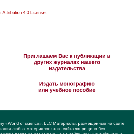
Attribution 4.0 License
.
Приглашаем Вас к публикации в
других журналах нашего
издательства
Издать монографию
или учебное пособие
ny «World of science», LLC Материалы, размещенные на сайте,
икация любых материалов этого сайта запрещена без