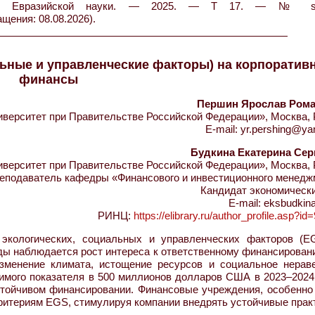
тник Евразийской науки. — 2025. — Т 17. — № 
ащения: 08.08.2026).
льные и управленческие факторы) на корпоратив
финансы
Першин Ярослав Ром
ерситет при Правительстве Российской Федерации», Москва, 
E-mail: yr.pershing@ya
Будкина Екатерина Сер
ерситет при Правительстве Российской Федерации», Москва, 
еподаватель кафедры «Финансового и инвестиционного менедж
Кандидат экономически
E-mail: eksbudkin
РИНЦ:
https://elibrary.ru/author_profile.asp?i
кологических, социальных и управленческих факторов (E
ды наблюдается рост интереса к ответственному финансирован
зменение климата, истощение ресурсов и социальное нераве
имого показателя в 500 миллионов долларов США в 2023–2024 
тойчивом финансировании. Финансовые учреждения, особенно 
ритериям EGS, стимулируя компании внедрять устойчивые прак