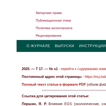
Авторские права
Публикационная этика
Политика антиплагиата
Рецензирование
О ЖУРНАЛЕ
ВЫПУСКИ
ИНСТРУКЦИИ
2025. — Т 17. — № s1
-
перейти к содержанию номе
Постоянный адрес этой страницы
-
https://esj.t
Полный текст статьи в формате PDF
(
объем фай
Ссылка для цитирования этой статьи:
Першин, Я. Р.
Влияние EGS (экологические, со