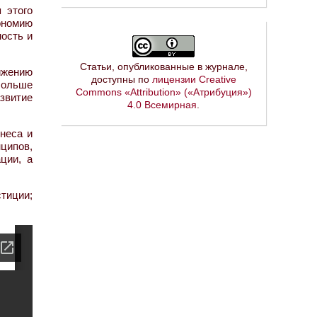
 этого
ономию
ость и
Статьи, опубликованные в журнале,
ижению
доступны по
лицензии Creative
больше
Commons «Attribution» («Атрибуция»)
звитие
4.0 Всемирная
.
неса и
ципов,
ции, а
стиции;