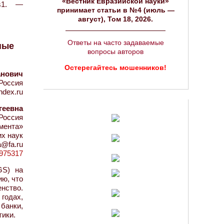
«Вестник Евразийской науки»
s1. —
принимает статьи в №4 (июль —
август), Том 18, 2026.
Ответы на часто задаваемые
ные
вопросы авторов
Остерегайтесь мошенников!
анович
Россия
ndex.ru
геевна
Россия
мента»
х наук
a@fa.ru
d=975317
GS) на
ию, что
нство.
годах,
банки,
тики.