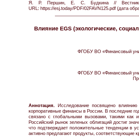
Я. Р. Першин, Е. С. Будкина // Вес
URL: https://esj.today/PDF/02FAVN125.pdf (дата обр
Влияние EGS (экологические, социа
ФГОБУ ВО «Финансовый унив
ФГОБУ ВО «Финансовый унив
Пр
Аннотация.
Исследование посвящено влиянию э
корпоративные финансы в России. В последние го
связано с глобальными вызовами, такими как и
Российский рынок зеленых облигаций достиг знач
что подтверждает положительные тенденции в ус
активно предлагают продукты, соответствующие к