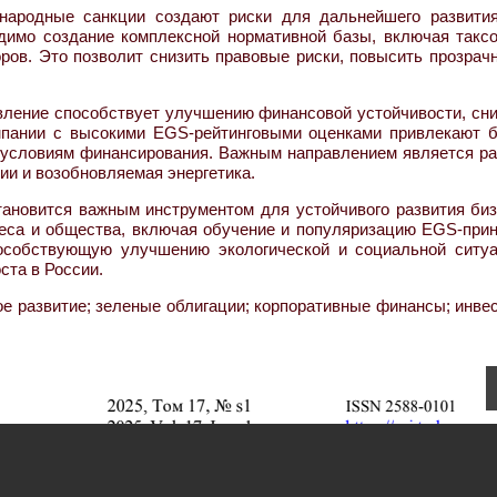
народные санкции создают риски для дальнейшего развития
одимо создание комплексной нормативной базы, включая такс
ов. Это позволит снизить правовые риски, повысить прозрачн
вление способствует улучшению финансовой устойчивости, сн
омпании с высокими EGS-рейтинговыми оценками привлекают 
 условиям финансирования. Важным направлением является ра
ии и возобновляемая энергетика.
тановится важным инструментом для устойчивого развития биз
неса и общества, включая обучение и популяризацию EGS-прин
пособствующую улучшению экологической и социальной ситуа
ста в России.
е развитие; зеленые облигации; корпоративные финансы; инве