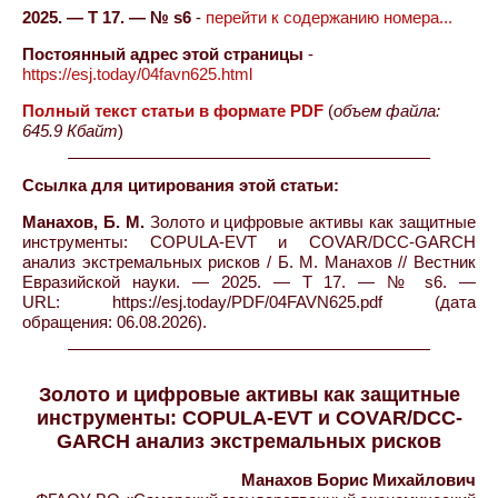
2025. — Т 17. — № s6
-
перейти к содержанию номера...
Постоянный адрес этой страницы
-
https://esj.today/04favn625.html
Полный текст статьи в формате PDF
(
объем файла:
645.9 Кбайт
)
Ссылка для цитирования этой статьи:
Манахов, Б. М.
Золото и цифровые активы как защитные
инструменты: COPULA-EVT и COVAR/DCC-GARCH
анализ экстремальных рисков / Б. М. Манахов // Вестник
Евразийской науки. — 2025. — Т 17. — № s6. —
URL: https://esj.today/PDF/04FAVN625.pdf (дата
обращения: 06.08.2026).
Золото и цифровые активы как защитные
инструменты: COPULA-EVT и COVAR/DCC-
GARCH анализ экстремальных рисков
Манахов Борис Михайлович