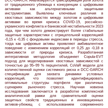
DCC-GARCH. Анализируется трансформация роли золота
от традиционного убежища к конкуренции с цифровыми
активами как альтернативными защитными
инструментами. Выявлены ключевые различия в
хвостовых зависимостях между золотом и цифровыми
активами во время кризиса COVID-19, российско-
украинского конфликта и банковской нестабильности 2023
года, при чем золото демонстрирует более стабильные
защитные характеристики с отрицательной корреляцией
-0,15 к -0,35 с фондовыми индексами в периоды стресса,
тогда как цифровые активы проявляют амбивалентное
поведение с изменением корреляций от 0,25 до -0,18 в
зависимости от природы кризиса. Разработанная
интегративная методология объединяет Copula-EVT
подход для моделирования хвостовых зависимостей с
точностью до 95–99 % перцентилей, CoVaR модели для
количественной оценки системного риска и DCC-GARCH
спецификации для захвата динамики условных
корреляций, что позволяет идентифицировать
оптимальные структуры портфеля при различных
сценариях рыночного стресса. Научная новизна
исследования заключается в разработке комплексной
аналитической рамки для сравнительной оценки
защитных свойств традиционных и инновационных
активов-убежищ с использованием современного