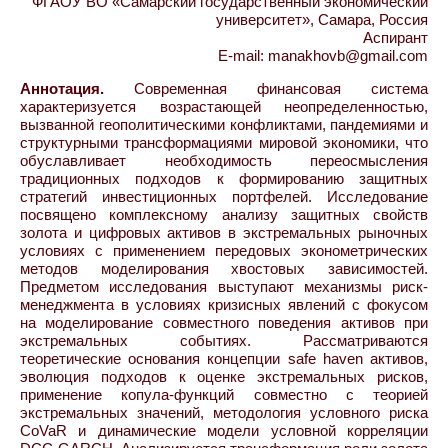
ФГАОУ ВО «Самарский государственный экономический
университет», Самара, Россия
Аспирант
E-mail: manakhovb@gmail.com
Аннотация.
Современная финансовая система
характеризуется возрастающей неопределенностью,
вызванной геополитическими конфликтами, пандемиями и
структурными трансформациями мировой экономики, что
обуславливает необходимость переосмысления
традиционных подходов к формированию защитных
стратегий инвестиционных портфелей. Исследование
посвящено комплексному анализу защитных свойств
золота и цифровых активов в экстремальных рыночных
условиях с применением передовых эконометрических
методов моделирования хвостовых зависимостей.
Предметом исследования выступают механизмы риск-
менеджмента в условиях кризисных явлений с фокусом
на моделирование совместного поведения активов при
экстремальных событиях. Рассматриваются
теоретические основания концепции safe haven активов,
эволюция подходов к оценке экстремальных рисков,
применение копула-функций совместно с теорией
экстремальных значений, методология условного риска
CoVaR и динамические модели условной корреляции