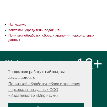
На главную
Контакты, учредитель, редакция
Политика обработки, сбора и хранения персональных
данных
12+
ООО «Издательство «Мир науки» \
«Publishing company «World of science»,
LLC Материалы, размещенные на сайте,
Продолжив работу с сайтом, вы
охраняются Законом о защите авторских
соглашаетесь с
прав. Публикация любых материалов
этого сайта запрещена без
Политикой обработки, сбора и хранения
предварительного согласования с
персональных данных ООО
издательством. Авторские права на
«Издательство «Мир науки»
размещенные на сайте научные
публикации принадлежат их авторам.
Разработка и поддержка сайта —