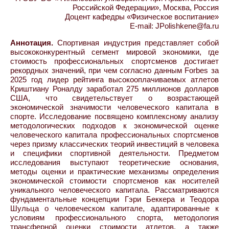
Российской Федерации», Москва, Россия
Доцент кафедры «Физическое воспитание»
E-mail: JPolishkene@fa.ru
Аннотация.
Спортивная индустрия представляет собой
высококонкурентный сегмент мировой экономики, где
стоимость профессиональных спортсменов достигает
рекордных значений, при чем согласно данным Forbes за
2025 год лидер рейтинга высокооплачиваемых атлетов
Криштиану Роналду заработал 275 миллионов долларов
США, что свидетельствует о возрастающей
экономической значимости человеческого капитала в
спорте. Исследование посвящено комплексному анализу
методологических подходов к экономической оценке
человеческого капитала профессиональных спортсменов
через призму классических теорий инвестиций в человека
и специфики спортивной деятельности. Предметом
исследования выступают теоретические основания,
методы оценки и практические механизмы определения
экономической стоимости спортсменов как носителей
уникального человеческого капитала. Рассматриваются
фундаментальные концепции Гэри Беккера и Теодора
Шульца о человеческом капитале, адаптированные к
условиям профессионального спорта, методология
трансферной оценки стоимости атлетов, а также