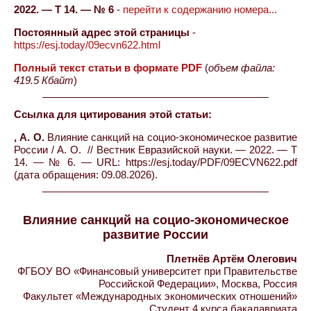
2022. — Т 14. — № 6
-
перейти к содержанию номера...
Постоянный адрес этой страницы
-
https://esj.today/09ecvn622.html
Полный текст статьи в формате PDF
(
объем файла:
419.5 Кбайт
)
Ссылка для цитирования этой статьи:
, А. О.
Влияние санкций на социо-экономическое развитие
России / А. О. // Вестник Евразийской науки. — 2022. — Т
14. — № 6. — URL: https://esj.today/PDF/09ECVN622.pdf
(дата обращения: 09.08.2026).
Влияние санкций на социо-экономическое
развитие России
Плетнёв Артём Олегович
ФГБОУ ВО «Финансовый университет при Правительстве
Российской Федерации», Москва, Россия
Факультет «Международных экономических отношений»
Студент 4 курса бакалавриата