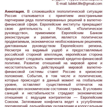
E-mail: lubitel.life@gmail.com
Аннотация.
В сложившейся геополитической ситуации
Россия сталкивается с принятием иностранными
партнерами ряда политизированных решений в валютно-
финансовой сфере. Европейские институты прекращают
свою деятельность с Россией. «Политическое
руководство», применимое Европейским Банком
реконструкции и развития, является политически
продвигаемым, экономически необоснованным решением,
диктованным руководством Европейского региона.
Несмотря на видимый ущерб и предоставляемые
российской стороной апелляции, европейская сторона
продолжает следовать намеченной кредитно-финансовой
политике. Развитие отношений на мировой арене и
несостоятельность действующей мировой валютно-
финансовой системы ставят Россию в кризисное
положение. События, в том числе и политические,
которые происходят в данный момент на глобальном
уровне, оставляют существенный отпечаток на
финансово-экономическом состоянии страны. В условиях
санкций и нестабильности страдают экономические
отношения с ведущим контрагентом — Европейским
Союзом. Затягивание конфликта ведет к усугублению
противоречий, дальнейшему охлаждению и колоссальным