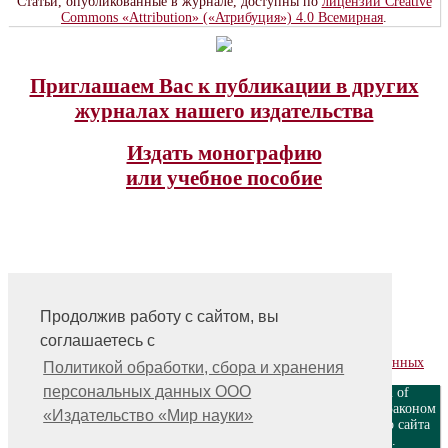
Статьи, опубликованные в журнале, доступны по
лицензии Creative
Commons «Attribution» («Атрибуция») 4.0 Всемирная
.
Приглашаем Вас к публикации в других
журналах нашего издательства
Издать монографию
или учебное пособие
Продолжив работу с сайтом, вы
На главную
соглашаетесь с
Контакты, учредитель, редакция
Политика обработки, сбора и хранения персональных данных
Политикой обработки, сбора и хранения
персональных данных ООО
ООО «Издательство «Мир науки» \ «Publishing company «World of
science», LLC Материалы, размещенные на сайте, охраняются Законом
«Издательство «Мир науки»
о защите авторских прав. Публикация любых материалов этого сайта
запрещена без предварительного согласования с издательством.