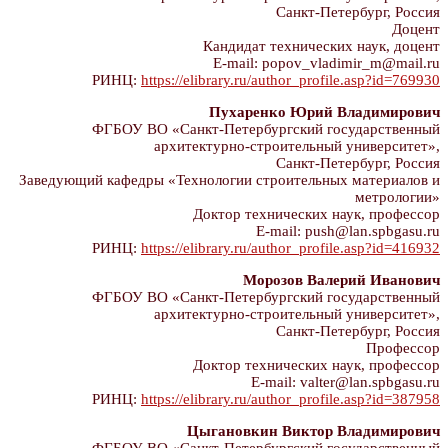
Санкт-Петербург, Россия
Доцент
Кандидат технических наук, доцент
E-mail: popov_vladimir_m@mail.ru
РИНЦ:
https://elibrary.ru/author_profile.asp?id=769930
Пухаренко Юрий Владимирович
ФГБОУ ВО «Санкт-Петербургский государственный
архитектурно-строительный университет»,
Санкт-Петербург, Россия
Заведующий кафедры «Технологии строительных материалов и
метрологии»
Доктор технических наук, профессор
E-mail: push@lan.spbgasu.ru
РИНЦ:
https://elibrary.ru/author_profile.asp?id=416932
Морозов Валерий Иванович
ФГБОУ ВО «Санкт-Петербургский государственный
архитектурно-строительный университет»,
Санкт-Петербург, Россия
Профессор
Доктор технических наук, профессор
E-mail: valter@lan.spbgasu.ru
РИНЦ:
https://elibrary.ru/author_profile.asp?id=387958
Цыгановкин Виктор Владимирович