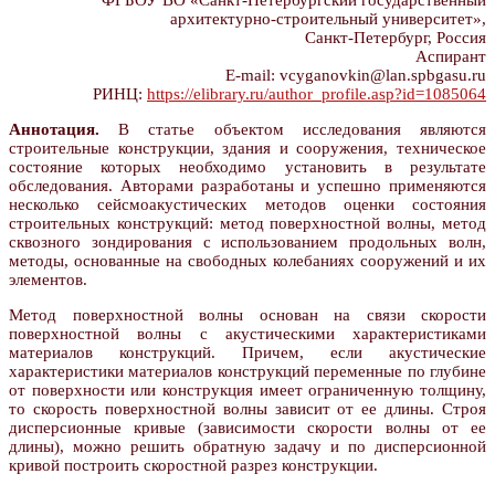
ФГБОУ ВО «Санкт-Петербургский государственный
архитектурно-строительный университет»,
Санкт-Петербург, Россия
Аспирант
E-mail: vcyganovkin@lan.spbgasu.ru
РИНЦ:
https://elibrary.ru/author_profile.asp?id=1085064
Аннотация.
В статье объектом исследования являются
строительные конструкции, здания и сооружения, техническое
состояние которых необходимо установить в результате
обследования. Авторами разработаны и успешно применяются
несколько сейсмоакустических методов оценки состояния
строительных конструкций: метод поверхностной волны, метод
сквозного зондирования с использованием продольных волн,
методы, основанные на свободных колебаниях сооружений и их
элементов.
Метод поверхностной волны основан на связи скорости
поверхностной волны с акустическими характеристиками
материалов конструкций. Причем, если акустические
характеристики материалов конструкций переменные по глубине
от поверхности или конструкция имеет ограниченную толщину,
то скорость поверхностной волны зависит от ее длины. Строя
дисперсионные кривые (зависимости скорости волны от ее
длины), можно решить обратную задачу и по дисперсионной
кривой построить скоростной разрез конструкции.