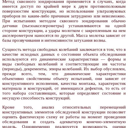
Метод сквозного зондирования применяется в случаях, когда
имеется доступ по крайней мере к двум противоположным
поверхностям конструкции, но использование ультразвуковых
приборов по каким-либо причинам затруднено или невозможно.
При испытаниях методом сквозного зондирования обычно
датчики (пьезоакселерометры) устанавливаются на одной
стороне конструкции, а удары молотком с закрепленным на нем
акселерометром наносятся по другой. Масса молотка зависит от
базы прозвучивания и интенсивности затухания волны.
Сущность метода свободных колебаний заключается в том, что в
качестве исходных данных о состоянии объекта обследования
используются его динамические характеристики — формы и
виды свободных колебаний и соответствующие им частоты
(периоды), декременты, эпюры колебаний. Их выбор обусловлен,
прежде всего, тем, что динамические характеристики
объективно свойственны объекту испытаний, они зависят от
конструктивного исполнения, качества монтажа, характеристик
материала и конструкций, от имеющихся дефектов, то есть от
того набора составляющих, которые определяют состояние и
несущую способность конструкций.
Кроме того, анализ относительных перемещений
конструктивных элементов обследуемой конструкции позволяет
оценить фактическую схему ее работы на момент проведения
обследования и создать адекватную конечно-элементную
модель. Одновременно реализуется возможность оценки