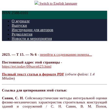
Switch to English language
ISSN 2588-0101
О журнале
Выпуски
Инструкции для авторов
Редколлегия
Новости и мероприятия
2023. — Т 15. — № 6
-
перейти к содержанию номера...
Постоянный адрес этой страницы
-
https://esj.today/09savn623.html
Полный текст статьи в формате PDF
(
объем файла: 1.4
Мбайт
)
Ссылка для цитирования этой статьи:
Савин, С. Н.
Сейсмоакустические методы интегральной оценки
физико-механических характеристик строительных конструкций
зданий и сооружений / С. Н. Савин, В. М. Попов,