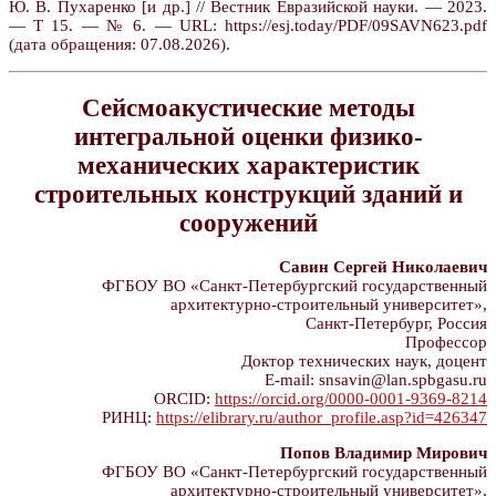
Ю. В. Пухаренко [и др.] // Вестник Евразийской науки. — 2023.
— Т 15. — № 6. — URL: https://esj.today/PDF/09SAVN623.pdf
(дата обращения: 07.08.2026).
Сейсмоакустические методы
интегральной оценки физико-
механических характеристик
строительных конструкций зданий и
сооружений
Савин Сергей Николаевич
ФГБОУ ВО «Санкт-Петербургский государственный
архитектурно-строительный университет»,
Санкт-Петербург, Россия
Профессор
Доктор технических наук, доцент
E-mail: snsavin@lan.spbgasu.ru
ORCID:
https://orcid.org/0000-0001-9369-8214
РИНЦ:
https://elibrary.ru/author_profile.asp?id=426347
Попов Владимир Мирович
ФГБОУ ВО «Санкт-Петербургский государственный
архитектурно-строительный университет»,