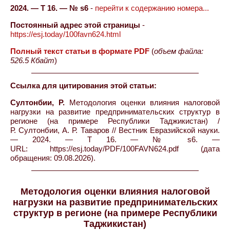
2024. — Т 16. — № s6
-
перейти к содержанию номера...
Постоянный адрес этой страницы
-
https://esj.today/100favn624.html
Полный текст статьи в формате PDF
(
объем файла:
526.5 Кбайт
)
Ссылка для цитирования этой статьи:
Султонбии, Р.
Методология оценки влияния налоговой
нагрузки на развитие предпринимательских структур в
регионе (на примере Республики Таджикистан) /
Р. Султонбии, А. Р. Таваров // Вестник Евразийской науки.
— 2024. — Т 16. — № s6. —
URL: https://esj.today/PDF/100FAVN624.pdf (дата
обращения: 09.08.2026).
Методология оценки влияния налоговой
нагрузки на развитие предпринимательских
структур в регионе (на примере Республики
Таджикистан)