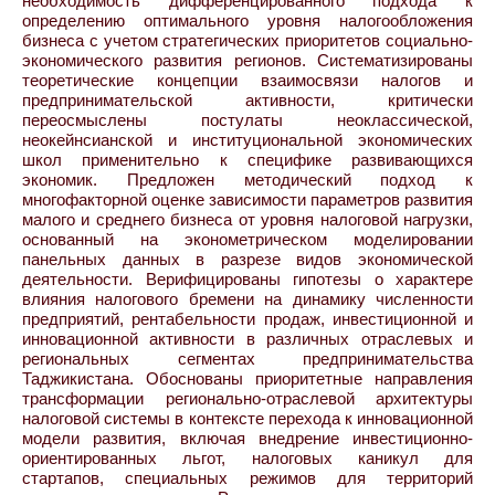
необходимость дифференцированного подхода к
определению оптимального уровня налогообложения
бизнеса с учетом стратегических приоритетов социально-
экономического развития регионов. Систематизированы
теоретические концепции взаимосвязи налогов и
предпринимательской активности, критически
переосмыслены постулаты неоклассической,
неокейнсианской и институциональной экономических
школ применительно к специфике развивающихся
экономик. Предложен методический подход к
многофакторной оценке зависимости параметров развития
малого и среднего бизнеса от уровня налоговой нагрузки,
основанный на эконометрическом моделировании
панельных данных в разрезе видов экономической
деятельности. Верифицированы гипотезы о характере
влияния налогового бремени на динамику численности
предприятий, рентабельности продаж, инвестиционной и
инновационной активности в различных отраслевых и
региональных сегментах предпринимательства
Таджикистана. Обоснованы приоритетные направления
трансформации регионально-отраслевой архитектуры
налоговой системы в контексте перехода к инновационной
модели развития, включая внедрение инвестиционно-
ориентированных льгот, налоговых каникул для
стартапов, специальных режимов для территорий