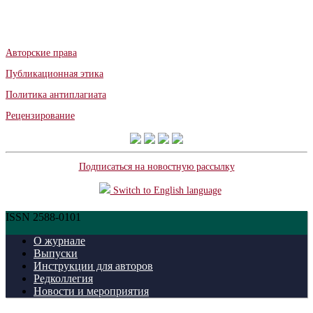
Авторские права
Публикационная этика
Политика антиплагиата
Рецензирование
Подписаться на новостную рассылку
Switch to English language
ISSN 2588-0101
О журнале
Выпуски
Инструкции для авторов
Редколлегия
Новости и мероприятия