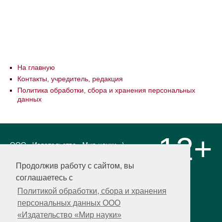
На главную
Контакты, учредитель, редакция
Политика обработки, сбора и хранения персональных
данных
12+
ООО «Издательство «Мир науки» \
«Publishing company «World of science»,
LLC Материалы, размещенные на сайте,
Продолжив работу с сайтом, вы
охраняются Законом о защите авторских
соглашаетесь с
прав. Публикация любых материалов
этого сайта запрещена без
Политикой обработки, сбора и хранения
предварительного согласования с
персональных данных ООО
издательством. Авторские права на
«Издательство «Мир науки»
размещенные на сайте научные