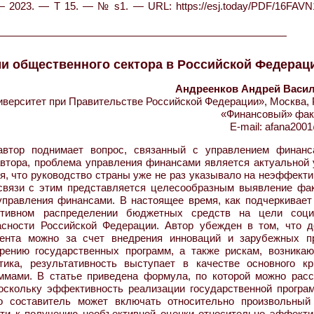
— 2023. — Т 15. — № s1. — URL: https://esj.today/PDF/16FAVN
и общественного сектора в Российской Федерац
Андреенков Андрей Васи
ерситет при Правительстве Российской Федерации», Москва, 
«Финансовый» фак
E-mail: afana200
втор поднимает вопрос, связанный с управлением финанс
автора, проблема управления финансами является актуальной 
ся, что руководство страны уже не раз указывало на неэффект
связи с этим представляется целесообразным выявление фак
правления финансами. В настоящее время, как подчеркивает 
тивном распределении бюджетных средств на цели соци
асности Российской Федерации. Автор убежден в том, что д
ента можно за счет внедрения инноваций и зарубежных пр
рению государственных программ, а также рискам, возника
тика, результативность выступает в качестве основного кр
ммами. В статье приведена формула, по которой можно расс
поскольку эффективность реализации государственной програ
о составитель может включать относительно произвольный
сти к получению необъективной оценки относительно эффекти