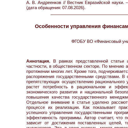
А. В. Андреенков // Вестник Евразийской науки. 
(дата обращения: 07.08.2026).
Особенности управления финансам
ФГОБУ ВО «Финансовый унив
Аннотация.
В рамках представленной статьи а
частности, в общественном секторе. По мнению 
протяжении многих лет. Кроме того, подчеркивает
распоряжения государственными средствами. В 
препятствующих осуществлению рационального у
растет потребность в рациональном и эффек
экономического развития и национальной безоп
повышения качества государственного менеджм
Отдельное внимание в статье уделено рассмот
процессе их реализации. Как показывает прак
успешного управления государственными програ
эффективность программы. Автор считает, что 
зависит от достижения поставленных целей, т
индикаторов. Это, в свою очередь, может приве