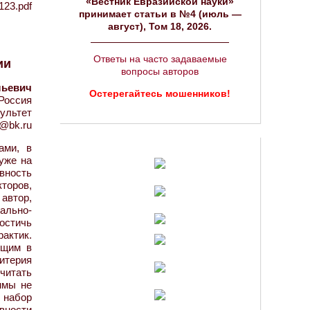
«Вестник Евразийской науки»
123.pdf
принимает статьи в №4 (июль —
август), Том 18, 2026.
Ответы на часто задаваемые
ии
вопросы авторов
льевич
Остерегайтесь мошенников!
Россия
ультет
1@bk.ru
ами, в
уже на
ивность
торов,
автор,
ально-
остичь
актик.
ющим в
итерия
читать
ммы не
 набор
вности