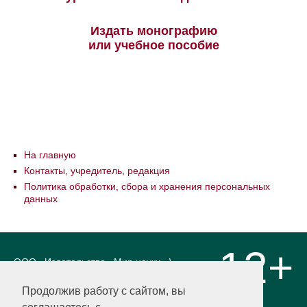
Издать монографию
или учебное пособие
На главную
Контакты, учредитель, редакция
Политика обработки, сбора и хранения персональных
данных
12+
ООО «Издательство «Мир науки» \
«Publishing company «World of science»,
LLC Материалы, размещенные на сайте,
Продолжив работу с сайтом, вы
охраняются Законом о защите авторских