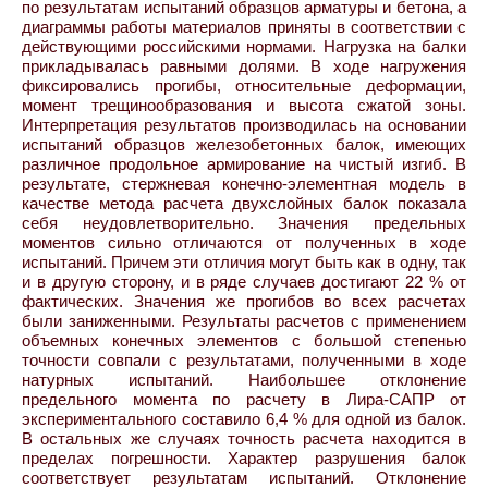
по результатам испытаний образцов арматуры и бетона, а
диаграммы работы материалов приняты в соответствии с
действующими российскими нормами. Нагрузка на балки
прикладывалась равными долями. В ходе нагружения
фиксировались прогибы, относительные деформации,
момент трещинообразования и высота сжатой зоны.
Интерпретация результатов производилась на основании
испытаний образцов железобетонных балок, имеющих
различное продольное армирование на чистый изгиб. В
результате, стержневая конечно-элементная модель в
качестве метода расчета двухслойных балок показала
себя неудовлетворительно. Значения предельных
моментов сильно отличаются от полученных в ходе
испытаний. Причем эти отличия могут быть как в одну, так
и в другую сторону, и в ряде случаев достигают 22 % от
фактических. Значения же прогибов во всех расчетах
были заниженными. Результаты расчетов с применением
объемных конечных элементов с большой степенью
точности совпали с результатами, полученными в ходе
натурных испытаний. Наибольшее отклонение
предельного момента по расчету в Лира-САПР от
экспериментального составило 6,4 % для одной из балок.
В остальных же случаях точность расчета находится в
пределах погрешности. Характер разрушения балок
соответствует результатам испытаний. Отклонение