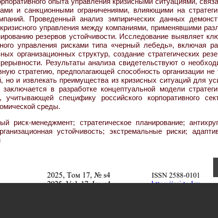
орпоративного опыта управления кризисными ситуациями, связ
вами и санкционными ограничениями, влияющими на стратеги
мпаний. Проведенный анализ эмпирических данных демонст
кризисного управления между компаниями, применявшими раз
мированию резервов устойчивости. Исследование выявляет кл
ного управления рисками типа «черный лебедь», включая ра
ных организационных структур, создание стратегических резе
прерывности. Результаты анализа свидетельствуют о необход
вную стратегию, предполагающей способность организации не 
, но и извлекать преимущества из кризисных ситуаций для ус
 заключается в разработке концептуальной модели стратеги
, учитывающей специфику российского корпоративного сек
номической среды.
й риск-менеджмент; стратегическое планирование; антихруп
рганизационная устойчивость; экстремальные риски; адаптив
и