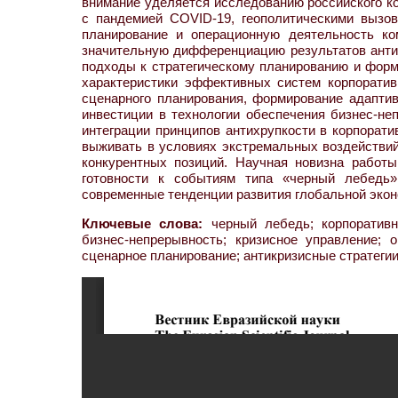
внимание уделяется исследованию российского к
с пандемией COVID-19, геополитическими вызо
планирование и операционную деятельность ко
значительную дифференциацию результатов анти
подходы к стратегическому планированию и фор
характеристики эффективных систем корпоратив
сценарного планирования, формирование адаптив
инвестиции в технологии обеспечения бизнес-не
интеграции принципов антихрупкости в корпорати
выживать в условиях экстремальных воздействий
конкурентных позиций. Научная новизна работы
готовности к событиям типа «черный лебедь»
современные тенденции развития глобальной эко
Ключевые слова:
черный лебедь; корпоративны
бизнес-непрерывность; кризисное управление; о
сценарное планирование; антикризисные стратеги