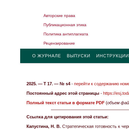
Авторские права
Публикационная этика
Политика антиплагиата
Рецензирование
О ЖУРНАЛЕ
ВЫПУСКИ
ИНСТРУКЦИИ
2025. — Т 17. — № s4
-
перейти к содержанию номе
Постоянный адрес этой страницы
-
https://esj.t
Полный текст статьи в формате PDF
(
объем фай
Ссылка для цитирования этой статьи:
Капустина, Н. В.
Стратегическая готовность к че