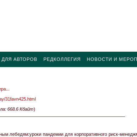
 ДЛЯ АВТОРОВ
РЕДКОЛЛЕГИЯ
НОВОСТИ И МЕРО
ра...
oday/31favn425.html
ла: 668.6 Кбайт
)
рным лебедям:уроки пандемии для корпоративного риск-менеджм