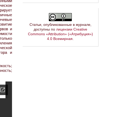
анными
ческое
рирует
личные
ючевые
звитие
Статьи, опубликованные в журнале,
рвов и
доступны по
лицензии Creative
имости
Commons «Attribution» («Атрибуция»)
только
4.0 Всемирная
.
иления
ческой
тора и
кость;
ность;