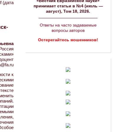
«Вестник Евразийской науки»
f (дата
принимает статьи в №4 (июль —
август), Том 18, 2026.
Ответы на часто задаваемые
ск-
вопросы авторов
Остерегайтесь мошенников!
рьевна
Россия
сками»
 доцент
a@fa.ru
ости к
ескими
ование
тексте
менить
паний.
птации
уемыми
ления,
ечения
Особое