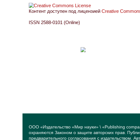
Контент доступен под лицензией
Creative Commons 
ISSN 2588-0101 (Online)
ООО «Издательство «Мир науки» \ «Publishing compa
охраняются Законом о защите авторских прав. Публ
предварительного согласования с издательством. А