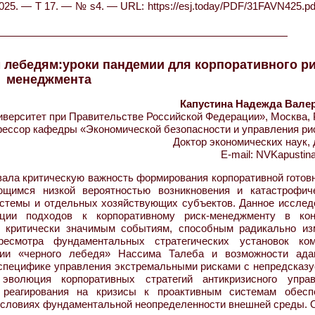
025. — Т 17. — № s4. — URL: https://esj.today/PDF/31FAVN425.pd
 лебедям:уроки пандемии для корпоративного ри
менеджмента
Капустина Надежда Вале
ерситет при Правительстве Российской Федерации», Москва, 
ессор кафедры «Экономической безопасности и управления ри
Доктор экономических наук,
E-mail: NVKapustin
ла критическую важность формирования корпоративной готовн
ющимся низкой вероятностью возникновения и катастрофич
истемы и отдельных хозяйствующих субъектов. Данное исслед
ции подходов к корпоративному риск-менеджменту в кон
о критически значимым событиям, способным радикально из
есмотра фундаментальных стратегических установок ком
рии «черного лебедя» Нассима Талеба и возможности ада
 специфике управления экстремальными рисками с непредсказ
 эволюция корпоративных стратегий антикризисного управ
реагирования на кризисы к проактивным системам обесп
 условиях фундаментальной неопределенности внешней среды. 