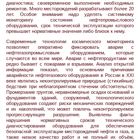
диагностика; своевременное выполнение необходимых
ремонтов. Много месторождений разрабатывают более 20
лет. Особое внимание надо уделять системному
мониторингу состояния нефтепромыслового
оборудования, срок технической эксплуатации которого
превышает нормативные значения либо близок к нему.
Современные технологии космического мониторинга
позволяют оперативно фиксировать аварии с
нефтегазопромысловым оборудованием, которые
случаются во всем мире. Аварии с нефтепродуктами не
редко бывают с пожарами и взрывами. Анализ открытой
информации показал, что основными причинами
аварийности нефтегазового оборудования в России в XXI
веке являлись неконтролируемые природные (стихийные)
бедствия при неблагоприятном стечении обстоятельств.
Промерзание грунтов, неравномерные осадки оснований и
фундаментов зданий, сооружений, технологического
оборудования создают риски механических повреждений
и их накоплений, что может повлечь неконтролируемое
прогрессирующее разрушение. Выявлены факты
нарушения нормативных сроков технического
диагностирования оборудования для обеспечения
безопасной эксплуатации месторождений нефти и газа, а
также низкое качество работ и не полный их объём,