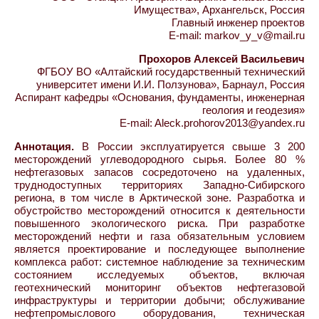
Имущества», Архангельск, Россия
Главный инженер проектов
E-mail: markov_y_v@mail.ru
Прохоров Алексей Васильевич
ФГБОУ ВО «Алтайский государственный технический
университет имени И.И. Ползунова», Барнаул, Россия
Аспирант кафедры «Основания, фундаменты, инженерная
геология и геодезия»
E-mail: Aleck.prohorov2013@yandex.ru
Аннотация.
В России эксплуатируется свыше 3 200
месторождений углеводородного сырья. Более 80 %
нефтегазовых запасов сосредоточено на удаленных,
труднодоступных территориях Западно-Сибирского
региона, в том числе в Арктической зоне. Разработка и
обустройство месторождений относится к деятельности
повышенного экологического риска. При разработке
месторождений нефти и газа обязательным условием
является проектирование и последующее выполнение
комплекса работ: системное наблюдение за техническим
состоянием исследуемых объектов, включая
геотехнический мониторинг объектов нефтегазовой
инфраструктуры и территории добычи; обслуживание
нефтепромыслового оборудования, техническая