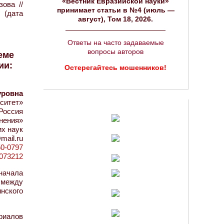
«Вестник Евразийской науки»
ова //
принимает статьи в №4 (июль —
 (дата
август), Том 18, 2026.
Ответы на часто задаваемые
вопросы авторов
еме
ии:
Остерегайтесь мошенников!
уровна
ситет»
Россия
нения»
х наук
mail.ru
50-0797
=1073212
начала
 между
нского
ериалов