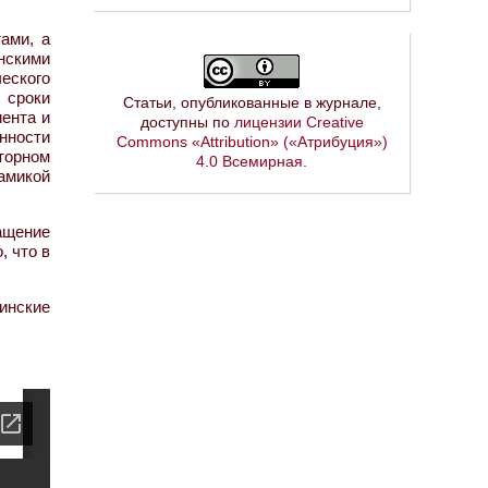
ами, а
нскими
еского
 сроки
Статьи, опубликованные в журнале,
ента и
доступны по
лицензии Creative
енности
Commons «Attribution» («Атрибуция»)
торном
4.0 Всемирная
.
амикой
ащение
 что в
инские