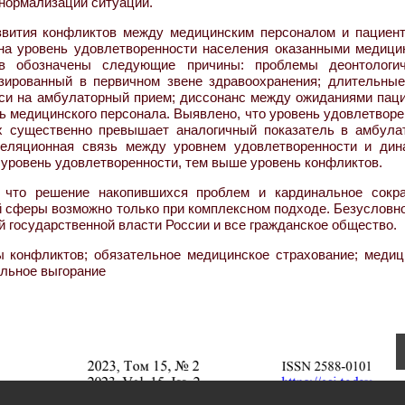
 нормализации ситуации.
звития конфликтов между медицинским персоналом и пациент
 на уровень удовлетворенности населения оказанными медици
в обозначены следующие причины: проблемы деонтологич
изированный в первичном звене здравоохранения; длительные
иси на амбулаторный прием; диссонанс между ожиданиями паци
ть медицинского персонала. Выявлено, что уровень удовлетвор
 существенно превышает аналогичный показатель в амбула
рреляционная связь между уровнем удовлетворенности и дин
уровень удовлетворенности, тем выше уровень конфликтов.
, что решение накопившихся проблем и кардинальное сокр
сферы возможно только при комплексном подходе. Безусловно,
 государственной власти России и все гражданское общество.
ы конфликтов; обязательное медицинское страхование; медиц
альное выгорание