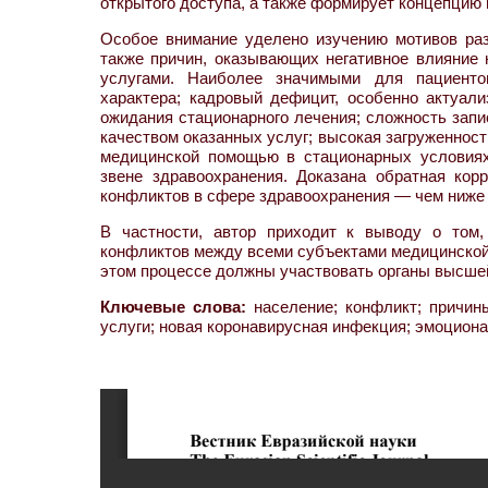
открытого доступа, а также формирует концепцию
Особое внимание уделено изучению мотивов ра
также причин, оказывающих негативное влияние
услугами. Наиболее значимыми для пациенто
характера; кадровый дефицит, особенно актуал
ожидания стационарного лечения; сложность зап
качеством оказанных услуг; высокая загруженнос
медицинской помощью в стационарных условиях
звене здравоохранения. Доказана обратная ко
конфликтов в сфере здравоохранения — чем ниже 
В частности, автор приходит к выводу о том
конфликтов между всеми субъектами медицинской 
этом процессе должны участвовать органы высшей
Ключевые слова:
население; конфликт; причин
услуги; новая коронавирусная инфекция; эмоцион