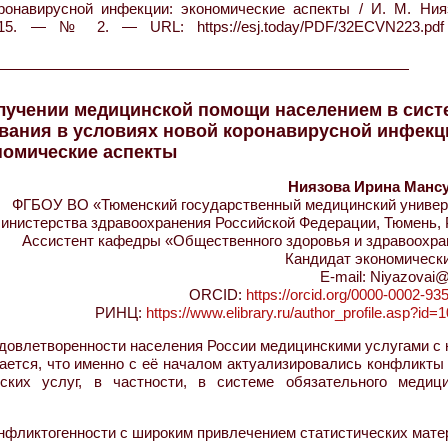
ронавирусной инфекции: экономические аспекты / И. М. Нияз
. — № 2. — URL: https://esj.today/PDF/32ECVN223.pdf
лучении медицинской помощи населением в сист
вания в условиях новой коронавирусной инфекц
номические аспекты
Ниязова Ирина Манс
ФГБОУ ВО «Тюменский государственный медицинский универ
инистерства здравоохранения Российской Федерации, Тюмень, 
Ассистент кафедры «Общественного здоровья и здравоохра
Кандидат экономически
E-mail: Niyazovai@
ORCID:
https://orcid.org/0000-0002-93
РИНЦ:
https://www.elibrary.ru/author_profile.asp?id
довлетворенности населения России медицинскими услугами с 
ается, что именно с её началом актуализировались конфликты
ких услуг, в частности, в системе обязательного медици
онфликтогенности с широким привлечением статистических мат