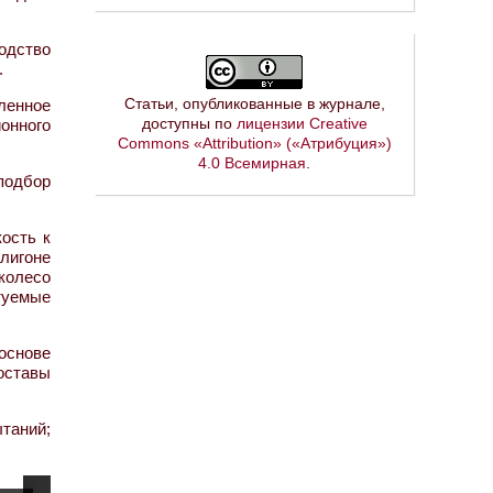
одство
.
Статьи, опубликованные в журнале,
ленное
доступны по
лицензии Creative
онного
Commons «Attribution» («Атрибуция»)
4.0 Всемирная
.
подбор
ость к
лигоне
колесо
туемые
основе
оставы
ытаний;