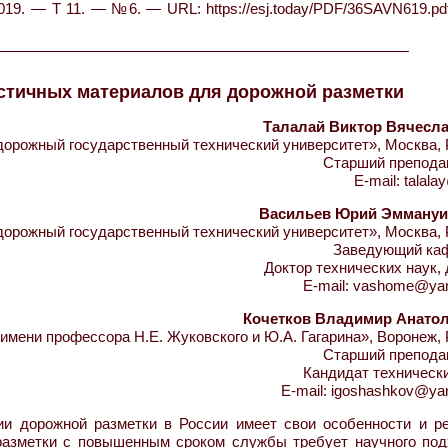
019. — Т 11. — №6. — URL: https://esj.today/PDF/36SAVN619.pd
стичных материалов для дорожной разметки
Талалай Виктор Вячесл
рожный государственный технический университет», Москва, 
Старший препода
E-mail: talala
Васильев Юрий Эмману
рожный государственный технический университет», Москва, 
Заведующий ка
Доктор технических наук,
E-mail: vashome@ya
Кочетков Владимир Анато
ени профессора Н.Е. Жуковского и Ю.А. Гагарина», Воронеж, 
Старший препода
Кандидат техническ
E-mail: igoshashkov@ya
и дорожной разметки в России имеет свои особенности и р
разметки с повышенным сроком службы требует научного под