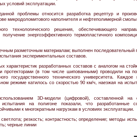
ых условий эксплуатации.
данной проблемы относится разработка рецептур и произв
ове микродоломитового наполнителя и нефтеполимерной смолы
ого технологического решения, обеспечивающего направ
и получение энергоэффективного термопластичного композици
вечным разметочным материалам; выполнен последовательный 
испытания экспериментальных составов.
х характеристик разработанных составов с аналогом на стойк
и протекторами (в том числе шипованными) проводили на по
ного государственного технического университета. Каждое 
ьном режиме катилось со скоростью 90 км/ч, наезжая на испы
спользованием 3D-модели (цифровой), составленной на 
испытания на полигоне показали, что разработанные с
ойчивыми к многократным нагрузкам в условиях эксплуатации.
светлота; резкость; контрастность; определение; методы исп
ть; черные линии