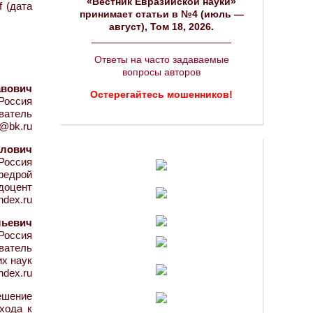
«Вестник Евразийской науки»
f (дата
принимает статьи в №4 (июль —
август), Том 18, 2026.
Ответы на часто задаваемые
вопросы авторов
авович
Остерегайтесь мошенников!
Россия
ватель
y@bk.ru
илович
Россия
федрой
 доцент
ndex.ru
льевич
Россия
ватель
их наук
ndex.ru
ешение
хода к