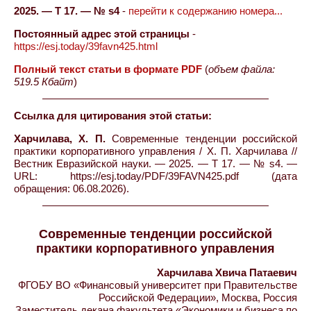
2025. — Т 17. — № s4
-
перейти к содержанию номера...
Постоянный адрес этой страницы
-
https://esj.today/39favn425.html
Полный текст статьи в формате PDF
(
объем файла:
519.5 Кбайт
)
Ссылка для цитирования этой статьи:
Харчилава, Х. П.
Современные тенденции российской
практики корпоративного управления / Х. П. Харчилава //
Вестник Евразийской науки. — 2025. — Т 17. — № s4. —
URL: https://esj.today/PDF/39FAVN425.pdf (дата
обращения: 06.08.2026).
Современные тенденции российской
практики корпоративного управления
Харчилава Хвича Патаевич
ФГОБУ ВО «Финансовый университет при Правительстве
Российской Федерации», Москва, Россия
Заместитель декана факультета «Экономики и бизнеса по