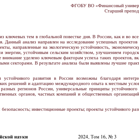
ФГОБУ ВО «Финансовый универси
Старший препод
з ключевых тем в глобальной повестке дня. В России, как и во вс
. Данный анализ направлен на исследование успешных проектов 
екты, направленные на экологическую устойчивость, экономическу
и энергии, устойчивым сельским хозяйством, улучшением городск
е внимание уделено ключевым факторам успеха таких проектов, вк
ными секторами. В результате анализа были выявлены лучшие практ
 устойчивого развития в России возможны благодаря интегр
ских решений и адаптацию международного опыта к местным услови
х разных регионов России, универсальные принципы устойчивого
твенных органов, частных компаний и общественных организаций,
я безопасность; инвестиционные проекты; проекты устойчивого раз