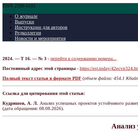
ISSN 2588-0101
О журнале
Выпуски
Инструкции для авторов
Редколлегия
Новости и мероприятия
2024. — Т 16. — № 3
-
перейти к содержанию номера...
Постоянный адрес этой страницы
-
https://esj.today/42ecvn324.h
Полный текст статьи в формате PDF
(
объем файла: 454.1 Кбай
Ссылка для цитирования этой статьи:
Кудряшов, А. Л.
Анализ успешных проектов устойчивого развити
(дата обращения: 08.08.2026).
Анализ 