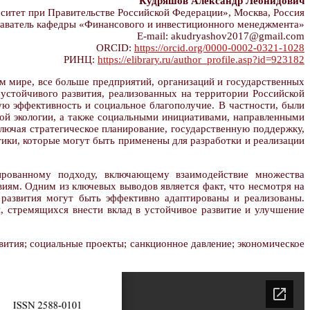
Кудряшов Александр Леонидович
тет при Правительстве Российской Федерации», Москва, Россия
аватель кафедры «Финансового и инвестиционного менеджмента»
E-mail: akudryashov2017@gmail.com
ORCID:
https://orcid.org/0000-0002-0321-1028
РИНЦ:
https://elibrary.ru/author_profile.asp?id=923182
ем мире, все больше предприятий, организаций и государственных
устойчивого развития, реализованных на территории Российской
ю эффективность и социальное благополучие. В частности, были
ой экологии, а также социальными инициативами, направленными
лючая стратегическое планирование, государственную поддержку,
ики, которые могут быть применены для разработки и реализации
ированному подходу, включающему взаимодействие множества
ям. Одним из ключевых выводов является факт, что несмотря на
 развития могут быть эффективно адаптированы и реализованы.
 стремящихся внести вклад в устойчивое развитие и улучшение
вития; социальные проекты; санкционное давление; экономическое