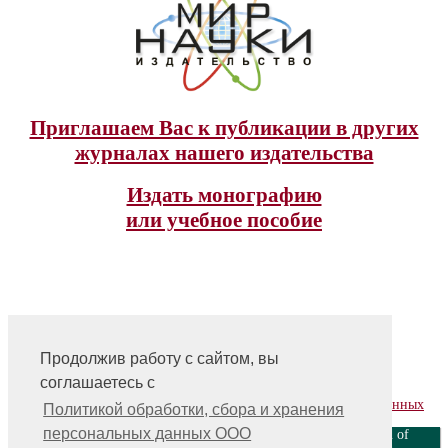
Приглашаем Вас к публикации в других
журналах нашего издательства
Издать монографию
или учебное пособие
Продолжив работу с сайтом, вы
На главную
соглашаетесь с
Контакты, учредитель, редакция
Политика обработки, сбора и хранения персональных данных
Политикой обработки, сбора и хранения
персональных данных ООО
ООО «Издательство «Мир науки» \ «Publishing company «World of