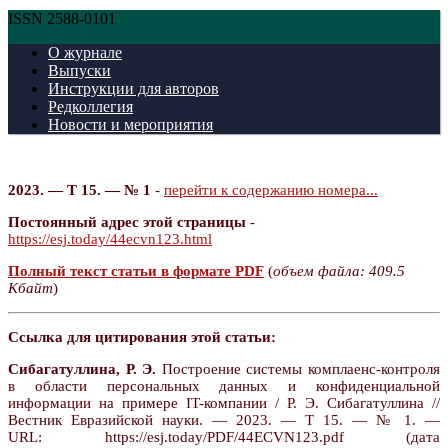
ISSN 2588-0101
О журнале
Выпуски
Инструкции для авторов
Редколлегия
Новости и мероприятия
2023. — Т 15. — № 1
-
перейти к содержанию номера...
Постоянный адрес этой страницы
-
https://esj.today/44ecvn123.html
Полный текст статьи в формате PDF
(
объем файла: 409.5
Кбайт
)
Ссылка для цитирования этой статьи:
Сибагатуллина, Р. Э.
Построение системы комплаенс-контроля
в области персональных данных и конфиденциальной
информации на примере IT-компании / Р. Э. Сибагатуллина //
Вестник Евразийской науки. — 2023. — Т 15. — № 1. —
URL: https://esj.today/PDF/44ECVN123.pdf (дата